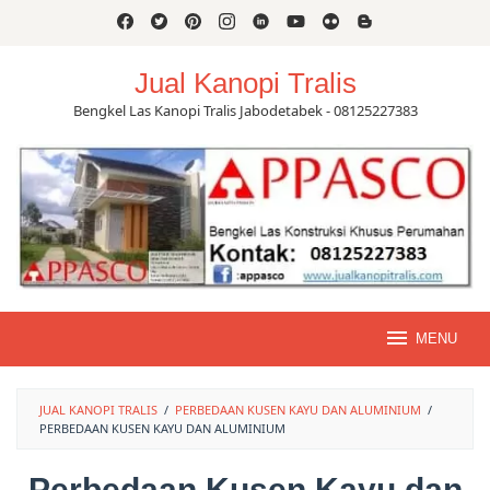
Skip
to
content
Jual Kanopi Tralis
Bengkel Las Kanopi Tralis Jabodetabek - 08125227383
MENU
JUAL KANOPI TRALIS
/
PERBEDAAN KUSEN KAYU DAN ALUMINIUM
/
PERBEDAAN KUSEN KAYU DAN ALUMINIUM
Perbedaan Kusen Kayu dan