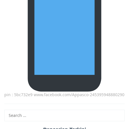
pin : 5bc732e9 www.facebook.com/Appasco-245395948880290
Search
for: