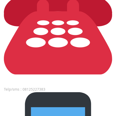
Telp/sms : 08125227383