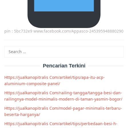
pin : 5bc732e9 www.facebook.com/Appasco-245395948880290
Search
for:
Pencarian Terkini
Https://jualkanopitralis Com/artikel/tips/apa-itu-acp-
aluminium-composite-panel/
Https://jualkanopitralis Com/railing-tangga/tangga-besi-dan-
railingnya-model-minimalis-modern-di-taman-yasmin-bogor/
Https://jualkanopitralis Com/model-pagar-minimalis-terbaru-
beserta-harganya/
Https://jualkanopitralis Com/artikel/tips/perbedaan-besi-h-