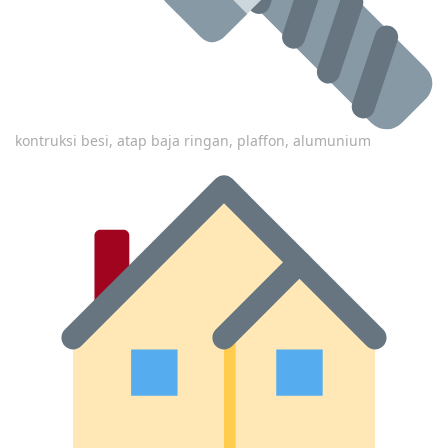
kontruksi besi, atap baja ringan, plaffon, alumunium