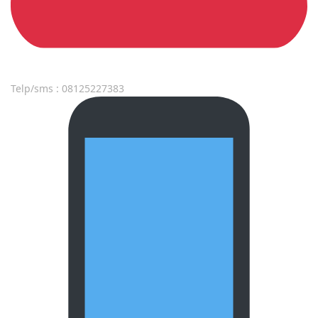
Telp/sms : 08125227383