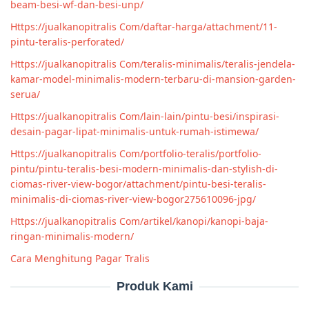
beam-besi-wf-dan-besi-unp/
Https://jualkanopitralis Com/daftar-harga/attachment/11-
pintu-teralis-perforated/
Https://jualkanopitralis Com/teralis-minimalis/teralis-jendela-
kamar-model-minimalis-modern-terbaru-di-mansion-garden-
serua/
Https://jualkanopitralis Com/lain-lain/pintu-besi/inspirasi-
desain-pagar-lipat-minimalis-untuk-rumah-istimewa/
Https://jualkanopitralis Com/portfolio-teralis/portfolio-
pintu/pintu-teralis-besi-modern-minimalis-dan-stylish-di-
ciomas-river-view-bogor/attachment/pintu-besi-teralis-
minimalis-di-ciomas-river-view-bogor275610096-jpg/
Https://jualkanopitralis Com/artikel/kanopi/kanopi-baja-
ringan-minimalis-modern/
Cara Menghitung Pagar Tralis
Produk Kami