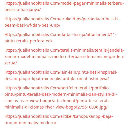
Https://jualkanopitralis Com/model-pagar-minimalis-terbaru-
beserta-harganya/
Https://jualkanopitralis Com/artikel/tips/perbedaan-besi-h-
beam-besi-wf-dan-besi-unp/
Https://jualkanopitralis Com/daftar-harga/attachment/11-
pintu-teralis-perforated/
Https://jualkanopitralis Com/teralis-minimalis/teralis-jendela-
kamar-model-minimalis-modern-terbaru-di-mansion-garden-
serua/
Https://jualkanopitralis Com/lain-lain/pintu-besi/inspirasi-
desain-pagar-lipat-minimalis-untuk-rumah-istimewa/
Https://jualkanopitralis Com/portfolio-teralis/portfolio-
pintu/pintu-teralis-besi-modern-minimalis-dan-stylish-di-
ciomas-river-view-bogor/attachment/pintu-besi-teralis-
minimalis-di-ciomas-river-view-bogor275610096-jpg/
Https://jualkanopitralis Com/artikel/kanopi/kanopi-baja-
ringan-minimalis-modern/