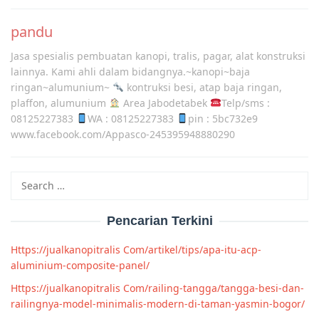
Post
navigation
pandu
Jasa spesialis pembuatan kanopi, tralis, pagar, alat konstruksi
lainnya. Kami ahli dalam bidangnya.~kanopi~baja
ringan~alumunium~
kontruksi besi, atap baja ringan,
plaffon, alumunium
Area Jabodetabek
Telp/sms :
08125227383
WA : 08125227383
pin : 5bc732e9
www.facebook.com/Appasco-245395948880290
Search
for:
Pencarian Terkini
Https://jualkanopitralis Com/artikel/tips/apa-itu-acp-
aluminium-composite-panel/
Https://jualkanopitralis Com/railing-tangga/tangga-besi-dan-
railingnya-model-minimalis-modern-di-taman-yasmin-bogor/