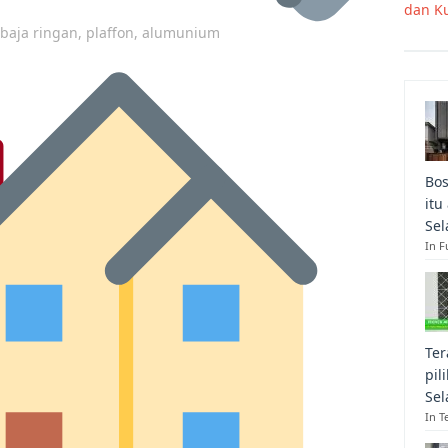
dan K
p baja ringan, plaffon, alumunium
Bos
itu
Sel
In F
Ter
pil
Sel
In T