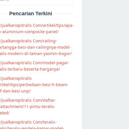
Pencarian Terkini
//jualkanopitralis Com/artikel/tips/apa-
p-aluminium-composite-panel/
//jualkanopitralis Com/railing-
/tangga-besi-dan-railingnya-model-
alis-modern-di-taman-yasmin-bogor/
//jualkanopitralis Com/model-pagar-
lis-terbaru-beserta-harganya/
//jualkanopitralis
tikel/tips/perbedaan-besi-h-beam-
f-dan-besi-unp/
//jualkanopitralis Com/daftar-
attachment/11-pintu-teralis-
ated/
//jualkanopitralis Com/teralis-
lis/teralis-jendela-kamar-model-