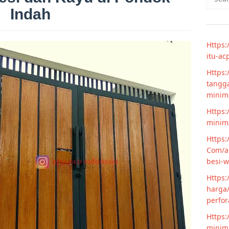
for:
Indah
Https:
itu-ac
Https:
tangga
minim
Https:
minima
Https:
Com/ar
besi-w
Https:
harga/
perfor
Https:
minima