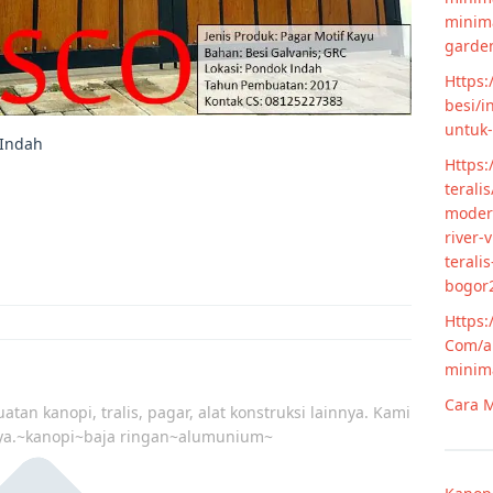
minim
garde
Https:
besi/i
untuk
 Indah
Https:
terali
modern
river-
terali
bogor
Https:
Com/ar
minim
Cara M
atan kanopi, tralis, pagar, alat konstruksi lainnya. Kami
ya.~kanopi~baja ringan~alumunium~