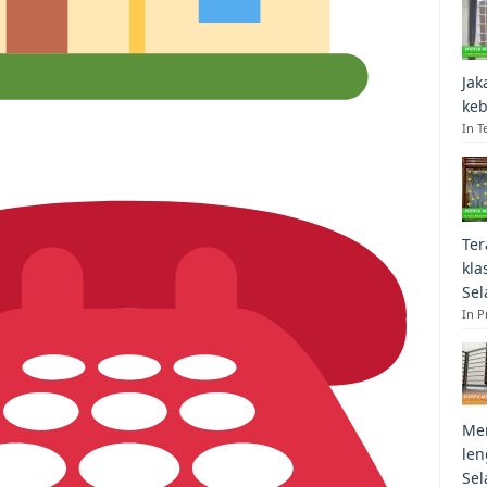
Jak
keb
In T
Ter
kla
Sel
In 
Mem
len
Sel