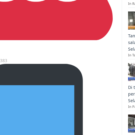
In R
Tan
sal
Sel
In T
7383
Di 
per
Sel
In 