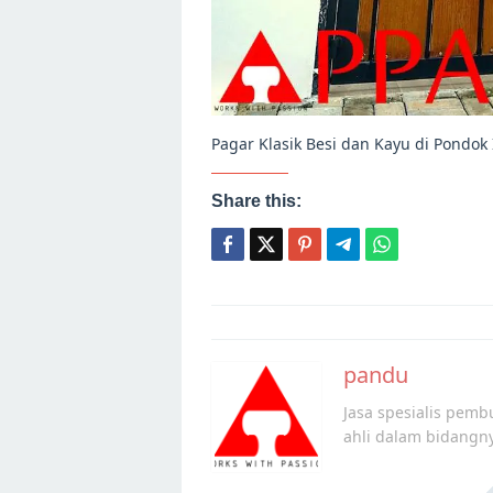
Pagar Klasik Besi dan Kayu di Pondok
Share this:
Post
navigation
pandu
Jasa spesialis pembu
ahli dalam bidangn