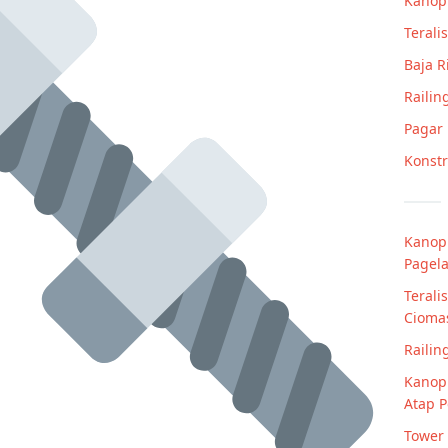
Kanop
Teralis
Baja 
Railin
Pagar
Konstr
Kanop
Pagel
Terali
Cioma
Railin
Kanopi
Atap P
Tower 