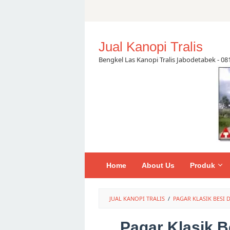
Skip
to
content
Jual Kanopi Tralis
Bengkel Las Kanopi Tralis Jabodetabek - 0
Home
About Us
Produk
JUAL KANOPI TRALIS
/
PAGAR KLASIK BESI
Pagar Klasik B