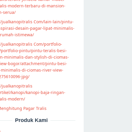
alis-modern-terbaru-di-mansion-
n-serua/
//jualkanopitralis Com/lain-lain/pintu-
nspirasi-desain-pagar-lipat-minimalis-
-rumah-istimewa/
//jualkanopitralis Com/portfolio-
s/portfolio-pintu/pintu-teralis-besi-
-minimalis-dan-stylish-di-ciomas-
view-bogor/attachment/pintu-besi-
s-minimalis-di-ciomas-river-view-
275610096-jpg/
//jualkanopitralis
tikel/kanopi/kanopi-baja-ringan-
alis-modern/
enghitung Pagar Tralis
Produk Kami