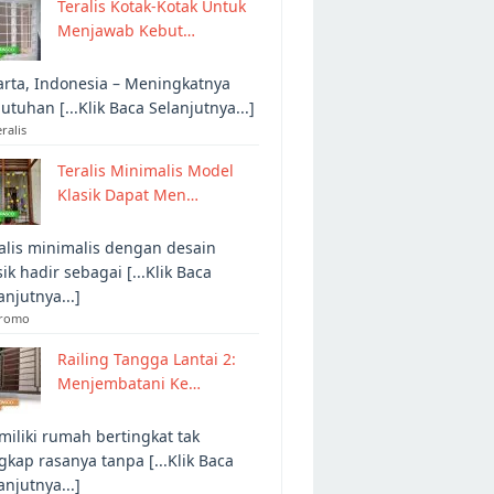
Teralis Kotak-Kotak Untuk
Menjawab Kebut…
arta, Indonesia – Meningkatnya
utuhan [...Klik Baca Selanjutnya...]
eralis
Teralis Minimalis Model
Klasik Dapat Men…
alis minimalis dengan desain
sik hadir sebagai [...Klik Baca
anjutnya...]
Promo
Railing Tangga Lantai 2:
Menjembatani Ke…
iliki rumah bertingkat tak
gkap rasanya tanpa [...Klik Baca
anjutnya...]