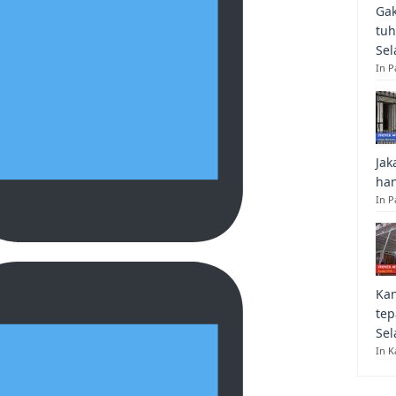
Gak
tuh
Sel
In 
Jak
han
In P
Kan
tep
Sel
In K