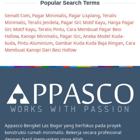
Popular Search Terms
Semalt Com
,
Pagar Minimalis
,
Pagar Lisplang
,
Teralis
Minimalis
,
Teralis Jendela
,
Pagar Grc Motif Kayu
,
Harga Pagar
Grc Motif Kayu
,
Teralis Pintu
,
Cara Membuat Pagar Besi
Hollow
,
Kanopi Minimalis
,
Pagar Grc
,
Aneka Model Kuda-
kuda
,
Pintu Aluminium
,
Gambar Kuda Kuda Baja Ringan
,
Cara
Membuat Kanopi Dari Besi Hollow
Appasco Bengkel Las Bogor yang berfokus pada proyek
konstruksi rumah minimalis. Bekerja secara profesional
dengan hasil memuaskan insya Allah