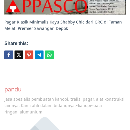
Pagar Klasik Minimalis Kayu Shabby Chic dari GRC di Taman
Melati Premier Sawangan Depok
Share this:
Post
navigation
pandu
Jasa spesialis pembuatan kanopi, tralis, pagar, alat konstruksi
lainnya. Kami ahli dalam bidangnya.~kanopi~baja
ringan~alumunium~