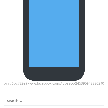
pin : 5bc732e9 www.facebook.com/Appasco-245395948880290
Search
for: