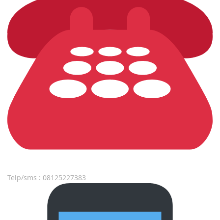
Telp/sms : 08125227383