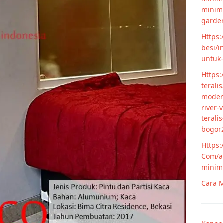
minim
garde
Https:
besi/i
untuk
Https:
terali
modern
river-
terali
bogor
Https:
Com/ar
minim
Cara M