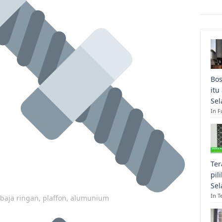
Bos
itu
Sel
In F
Ter
pil
Sel
In T
p baja ringan, plaffon, alumunium