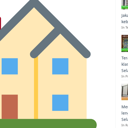
Jak
keb
In T
Ter
kla
Sel
In 
Mem
len
Sel
In R