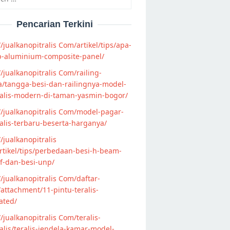
Pencarian Terkini
//jualkanopitralis Com/artikel/tips/apa-
p-aluminium-composite-panel/
//jualkanopitralis Com/railing-
/tangga-besi-dan-railingnya-model-
alis-modern-di-taman-yasmin-bogor/
//jualkanopitralis Com/model-pagar-
lis-terbaru-beserta-harganya/
//jualkanopitralis
tikel/tips/perbedaan-besi-h-beam-
f-dan-besi-unp/
//jualkanopitralis Com/daftar-
attachment/11-pintu-teralis-
ated/
//jualkanopitralis Com/teralis-
lis/teralis-jendela-kamar-model-