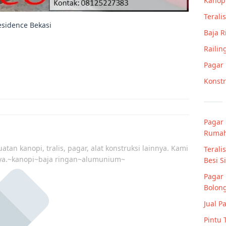
Kanop
Teralis
Residence Bekasi
Baja 
Railin
Pagar
Konstr
Pagar
Rumah
atan kanopi, tralis, pagar, alat konstruksi lainnya. Kami
Terali
ya.~kanopi~baja ringan~alumunium~
Besi S
Pagar 
Bolong
Jual P
Pintu 