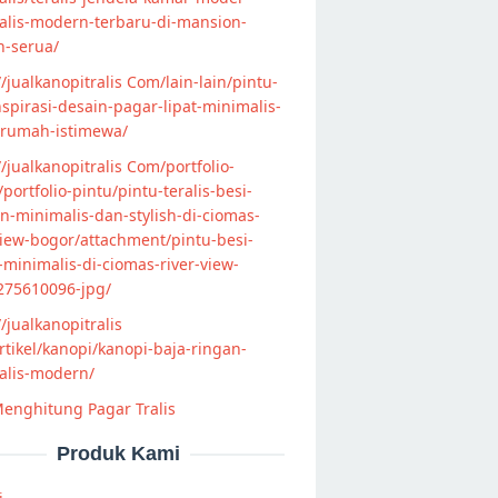
alis-modern-terbaru-di-mansion-
n-serua/
//jualkanopitralis Com/lain-lain/pintu-
nspirasi-desain-pagar-lipat-minimalis-
-rumah-istimewa/
//jualkanopitralis Com/portfolio-
s/portfolio-pintu/pintu-teralis-besi-
-minimalis-dan-stylish-di-ciomas-
view-bogor/attachment/pintu-besi-
s-minimalis-di-ciomas-river-view-
275610096-jpg/
//jualkanopitralis
tikel/kanopi/kanopi-baja-ringan-
alis-modern/
enghitung Pagar Tralis
Produk Kami