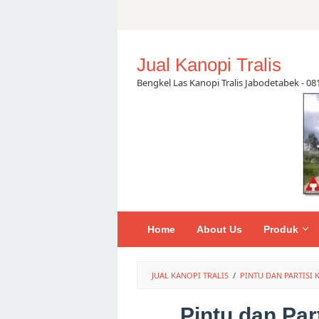
Skip
to
content
Jual Kanopi Tralis
Bengkel Las Kanopi Tralis Jabodetabek - 0
Home
About Us
Produk
JUAL KANOPI TRALIS
/
PINTU DAN PARTISI 
Pintu dan Par