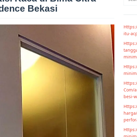
for:
dence Bekasi
Https:
itu-ac
Https:
tangga
minim
Https:
minima
Https:
Com/ar
besi-w
Https:
harga/
perfor
Https:
minima