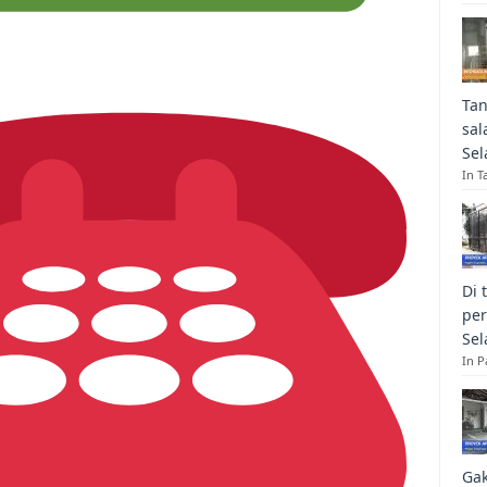
Tan
sal
Sel
In T
Di 
per
Sel
In 
Gak