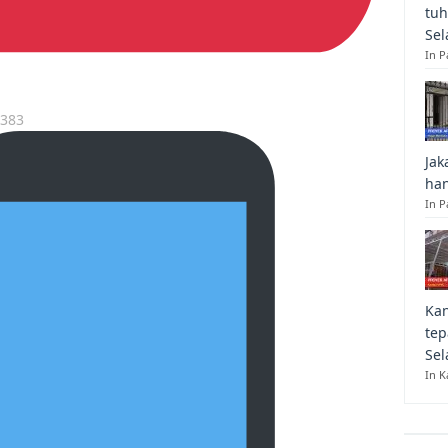
tuh
Sel
In 
7383
Jak
han
In P
Kan
tep
Sel
In K