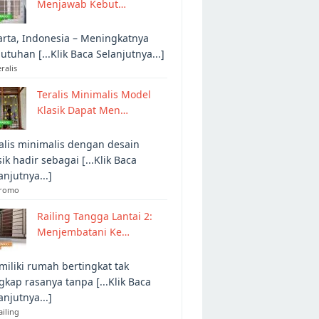
Menjawab Kebut…
arta, Indonesia – Meningkatnya
utuhan [...Klik Baca Selanjutnya...]
eralis
Teralis Minimalis Model
Klasik Dapat Men…
alis minimalis dengan desain
sik hadir sebagai [...Klik Baca
anjutnya...]
Promo
Railing Tangga Lantai 2:
Menjembatani Ke…
iliki rumah bertingkat tak
gkap rasanya tanpa [...Klik Baca
anjutnya...]
ailing