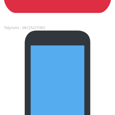
Telp/sms : 08125227383