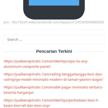
pin : 5bc732e9 www.facebook.com/Appasco-245395948880290
Search
for:
Pencarian Terkini
Https://jualkanopitralis Com/artikel/tips/apa-itu-acp-
aluminium-composite-panel/
Https://jualkanopitralis Com/railing-tangga/tangga-besi-dan-
railingnya-model-minimalis-modern-di-taman-yasmin-bogor/
Https://jualkanopitralis Com/model-pagar-minimalis-terbaru-
beserta-harganya/
Https://jualkanopitralis Com/artikel/tips/perbedaan-besi-h-
beam-besi-wf-dan-besi-unp/