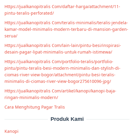
Https://jualkanopitralis Com/daftar-harga/attachment/11-
pintu-teralis-perforated/
Https://jualkanopitralis Com/teralis-minimalis/teralis-jendela-
kamar-model-minimalis-modern-terbaru-di-mansion-garden-
serua/
Https://jualkanopitralis Com/lain-lain/pintu-besi/inspirasi-
desain-pagar-lipat-minimalis-untuk-rumah-istimewa/
Https://jualkanopitralis Com/portfolio-teralis/portfolio-
pintu/pintu-teralis-besi-modern-minimalis-dan-stylish-di-
ciomas-river-view-bogor/attachment/pintu-besi-teralis-
minimalis-di-ciomas-river-view-bogor275610096-jpg/
Https://jualkanopitralis Com/artikel/kanopi/kanopi-baja-
ringan-minimalis-modern/
Cara Menghitung Pagar Tralis
Produk Kami
Kanopi