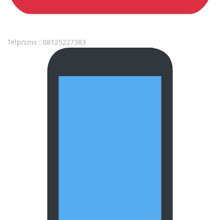
Telp/sms : 08125227383