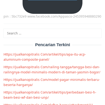
pin : 5bc732e9 www.facebook.com/Appasco-245395948880290
Search
for:
Pencarian Terkini
Https://jualkanopitralis Com/artikel/tips/apa-itu-acp-
aluminium-composite-panel/
Https://jualkanopitralis Com/railing-tangga/tangga-besi-dan-
railingnya-model-minimalis-modern-di-taman-yasmin-bogor/
Https://jualkanopitralis Com/model-pagar-minimalis-terbaru-
beserta-harganya/
Https://jualkanopitralis Com/artikel/tips/perbedaan-besi-h-
beam-besi-wf-dan-besi-unp/
Https://jualkanopitralis Com/daftar-harga/attachment/11-