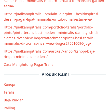
kamar-model-minimalis-modern-terbaru-di-mansion-garden-
serua/
Https://jualkanopitralis Com/lain-lain/pintu-besi/inspirasi-
desain-pagar-lipat-minimalis-untuk-rumah-istimewa/
Https://jualkanopitralis Com/portfolio-teralis/portfolio-
pintu/pintu-teralis-besi-modern-minimalis-dan-stylish-di-
ciomas-river-view-bogor/attachment/pintu-besi-teralis-
minimalis-di-ciomas-river-view-bogor275610096-jpg/
Https://jualkanopitralis Com/artikel/kanopi/kanopi-baja-
ringan-minimalis-modern/
Cara Menghitung Pagar Tralis
Produk Kami
Kanopi
Teralis
Baja Ringan
Railing