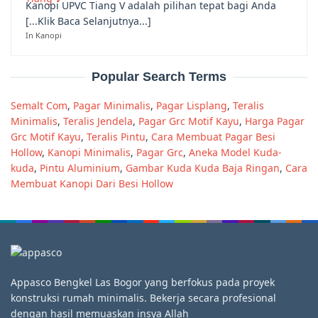
Kanopi UPVC Tiang V adalah pilihan tepat bagi Anda
[...Klik Baca Selanjutnya...]
In Kanopi
Popular Search Terms
Semalt Com
,
Pagar Minimalis
,
Pagar Lisplang
,
Teralis
Minimalis
,
Teralis Jendela
,
Pagar Grc Motif Kayu
,
Harga Pagar
Grc Motif Kayu
,
Teralis Pintu
,
Cara Membuat Pagar Besi
Hollow
,
Kanopi Minimalis
,
Pagar Grc
,
Aneka Model Kuda-
kuda
,
Pintu Aluminium
,
Gambar Kuda Kuda Baja Ringan
,
Cara
Membuat Kanopi Dari Besi Hollow
Appasco Bengkel Las Bogor yang berfokus pada proyek
konstruksi rumah minimalis. Bekerja secara profesional
dengan hasil memuaskan insya Allah