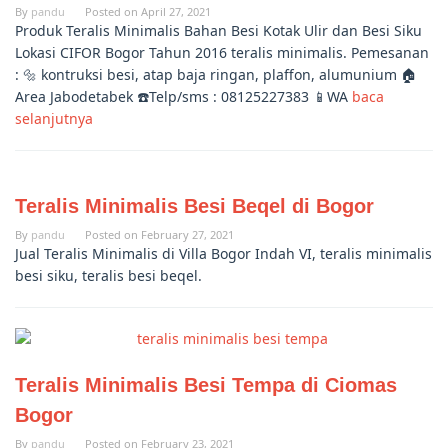
By
pandu
Posted on
April 27, 2021
Produk Teralis Minimalis Bahan Besi Kotak Ulir dan Besi Siku
Lokasi CIFOR Bogor Tahun 2016 teralis minimalis. Pemesanan
: 🔩 kontruksi besi, atap baja ringan, plaffon, alumunium 🏠
Area Jabodetabek ☎️Telp/sms : 08125227383 📱WA
baca
selanjutnya
Teralis Minimalis Besi Beqel di Bogor
By
pandu
Posted on
February 27, 2021
Jual Teralis Minimalis di Villa Bogor Indah VI, teralis minimalis
besi siku, teralis besi beqel.
Teralis Minimalis Besi Tempa di Ciomas
Bogor
By
pandu
Posted on
February 23, 2021