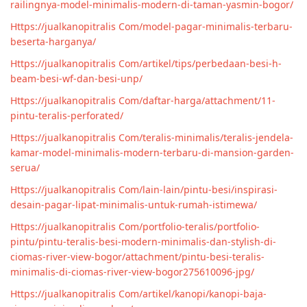
railingnya-model-minimalis-modern-di-taman-yasmin-bogor/
Https://jualkanopitralis Com/model-pagar-minimalis-terbaru-
beserta-harganya/
Https://jualkanopitralis Com/artikel/tips/perbedaan-besi-h-
beam-besi-wf-dan-besi-unp/
Https://jualkanopitralis Com/daftar-harga/attachment/11-
pintu-teralis-perforated/
Https://jualkanopitralis Com/teralis-minimalis/teralis-jendela-
kamar-model-minimalis-modern-terbaru-di-mansion-garden-
serua/
Https://jualkanopitralis Com/lain-lain/pintu-besi/inspirasi-
desain-pagar-lipat-minimalis-untuk-rumah-istimewa/
Https://jualkanopitralis Com/portfolio-teralis/portfolio-
pintu/pintu-teralis-besi-modern-minimalis-dan-stylish-di-
ciomas-river-view-bogor/attachment/pintu-besi-teralis-
minimalis-di-ciomas-river-view-bogor275610096-jpg/
Https://jualkanopitralis Com/artikel/kanopi/kanopi-baja-