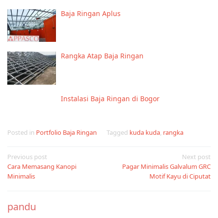
Baja Ringan Aplus
Rangka Atap Baja Ringan
Instalasi Baja Ringan di Bogor
Posted in
Portfolio Baja Ringan
Tagged
kuda kuda
,
rangka
Post
Previous post
Next post
Cara Memasang Kanopi
Pagar Minimalis Galvalum GRC
navigation
Minimalis
Motif Kayu di Ciputat
pandu