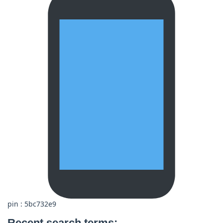
pin : 5bc732e9
Recent search terms: