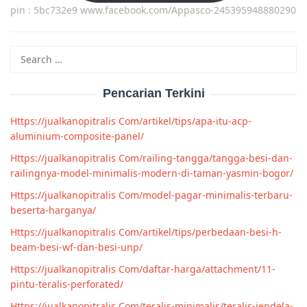
pin : 5bc732e9 www.facebook.com/Appasco-245395948880290
Search
for:
Pencarian Terkini
Https://jualkanopitralis Com/artikel/tips/apa-itu-acp-
aluminium-composite-panel/
Https://jualkanopitralis Com/railing-tangga/tangga-besi-dan-
railingnya-model-minimalis-modern-di-taman-yasmin-bogor/
Https://jualkanopitralis Com/model-pagar-minimalis-terbaru-
beserta-harganya/
Https://jualkanopitralis Com/artikel/tips/perbedaan-besi-h-
beam-besi-wf-dan-besi-unp/
Https://jualkanopitralis Com/daftar-harga/attachment/11-
pintu-teralis-perforated/
Https://jualkanopitralis Com/teralis-minimalis/teralis-jendela-