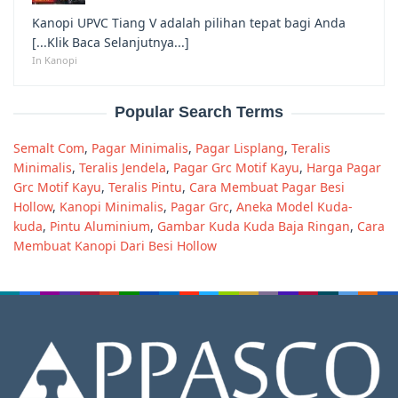
Kanopi UPVC Tiang V adalah pilihan tepat bagi Anda
[...Klik Baca Selanjutnya...]
In Kanopi
Popular Search Terms
Semalt Com
,
Pagar Minimalis
,
Pagar Lisplang
,
Teralis
Minimalis
,
Teralis Jendela
,
Pagar Grc Motif Kayu
,
Harga Pagar
Grc Motif Kayu
,
Teralis Pintu
,
Cara Membuat Pagar Besi
Hollow
,
Kanopi Minimalis
,
Pagar Grc
,
Aneka Model Kuda-
kuda
,
Pintu Aluminium
,
Gambar Kuda Kuda Baja Ringan
,
Cara
Membuat Kanopi Dari Besi Hollow