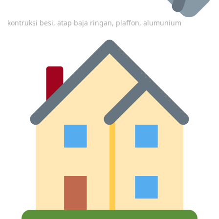
kontruksi besi, atap baja ringan, plaffon, alumunium