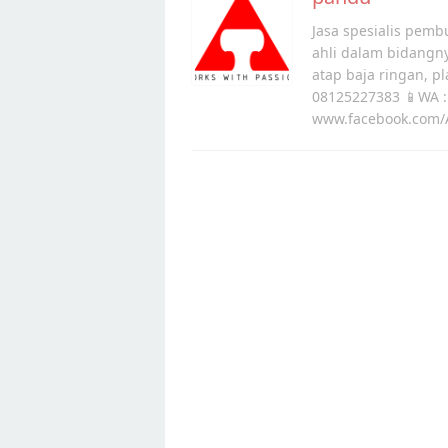
Jasa spesialis pembu
ahli dalam bidangn
atap baja ringan, p
08125227383 📱WA :
www.facebook.com/