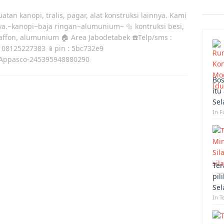
atan kanopi, tralis, pagar, alat konstruksi lainnya. Kami
ya.~kanopi~baja ringan~alumunium~ 🔩 kontruksi besi,
laffon, alumunium 🏠 Area Jabodetabek ☎️Telp/sms :
 08125227383 📱pin : 5bc732e9
Appasco-245395948880290
Bos
itu
Sel
In F
Ter
pil
Sel
In T