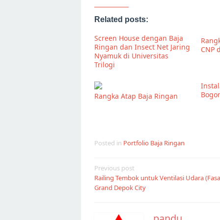
Related posts:
Screen House dengan Baja
Rangk
Ringan dan Insect Net Jaring
CNP d
Nyamuk di Universitas
Trilogi
Insta
Bogo
Rangka Atap Baja Ringan
Posted in
Portfolio Baja Ringan
Post
Previous post
Railing Tembok untuk Ventilasi Udara (Fasa
navigation
Grand Depok City
pandu