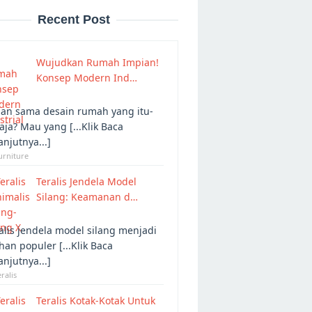
Recent Post
Wujudkan Rumah Impian!
Konsep Modern Ind…
an sama desain rumah yang itu-
 aja? Mau yang [...Klik Baca
anjutnya...]
urniture
Teralis Jendela Model
Silang: Keamanan d…
alis jendela model silang menjadi
ihan populer [...Klik Baca
anjutnya...]
eralis
Teralis Kotak-Kotak Untuk