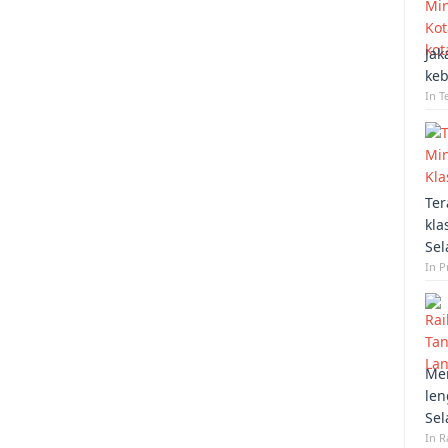
Jak
keb
In T
Ter
kla
Sel
In 
Mem
len
Sel
In R