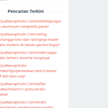
Pencarian Terkini
//jualkanopitralis Com/artikel/tips/apa-
p-aluminium-composite-panel/
//jualkanopitralis Com/railing-
/tangga-besi-dan-railingnya-model-
alis-modern-di-taman-yasmin-bogor/
//jualkanopitralis Com/model-pagar-
lis-terbaru-beserta-harganya/
//jualkanopitralis
tikel/tips/perbedaan-besi-h-beam-
f-dan-besi-unp/
//jualkanopitralis Com/daftar-
attachment/11-pintu-teralis-
ated/
//jualkanopitralis Com/teralis-
lis/teralis-jendela-kamar-model-