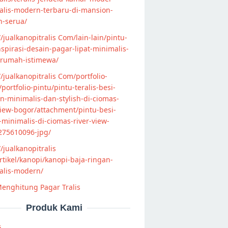
alis-modern-terbaru-di-mansion-
n-serua/
//jualkanopitralis Com/lain-lain/pintu-
nspirasi-desain-pagar-lipat-minimalis-
-rumah-istimewa/
//jualkanopitralis Com/portfolio-
s/portfolio-pintu/pintu-teralis-besi-
-minimalis-dan-stylish-di-ciomas-
view-bogor/attachment/pintu-besi-
s-minimalis-di-ciomas-river-view-
275610096-jpg/
//jualkanopitralis
tikel/kanopi/kanopi-baja-ringan-
alis-modern/
enghitung Pagar Tralis
Produk Kami