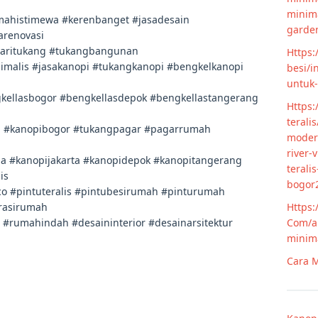
minim
ahistimewa #kerenbanget #jasadesain
garde
arenovasi
caritukang #tukangbangunan
Https:
malis #jasakanopi #tukangkanopi #bengkelkanopi
besi/i
untuk
kellasbogor #bengkellasdepok #bengkellastangerang
Https:
terali
h #kanopibogor #tukangpagar #pagarrumah
modern
river-
a #kanopijakarta #kanopidepok #kanopitangerang
terali
is
bogor
o #pintuteralis #pintubesirumah #pinturumah
Https:
rasirumah
Com/ar
rumahindah #desaininterior #desainarsitektur
minim
Cara M