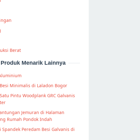
i
Ringan
g
uksi Berat
Produk Menarik Lainnya
 Aluminium
Besi Minimalis di Laladon Bogor
Satu Pintu Woodplank GRC Galvanis
ter
Gantungan Jemuran di Halaman
ang Rumah Pondok Indah
 Spandek Peredam Besi Galvanis di