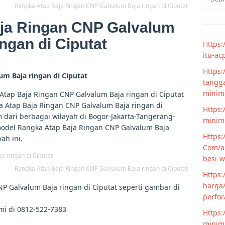
for:
Rangka Atap Baja Ringan CNP Galvalum Baja ringan di Ciputat
ja Ringan CNP Galvalum
ingan di Ciputat
Https:
itu-ac
Https:
m Baja ringan di Ciputat
tangga
minim
tap Baja Ringan CNP Galvalum Baja ringan di Ciputat
a Atap Baja Ringan CNP Galvalum Baja ringan di
Https:
 dari berbagai wilayah di Bogor-Jakarta-Tangerang-
minima
model Rangka Atap Baja Ringan CNP Galvalum Baja
Https:
ah ini.
Com/ar
besi-w
Rangka Atap Baja Ringan CNP Galvalum Baja ringan di Ciputat
Https:
harga/
P Galvalum Baja ringan di Ciputat seperti gambar di
perfor
mi di 0812-522-7383
Https:
minima