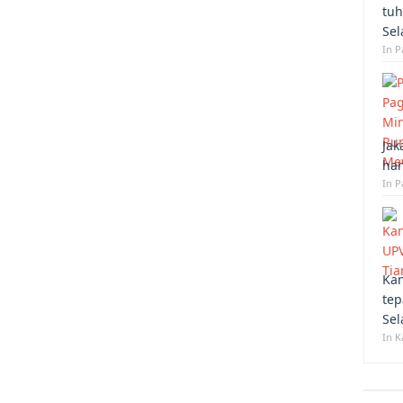
tuh
Sel
In 
Jak
han
In P
Kan
tep
Sel
In K