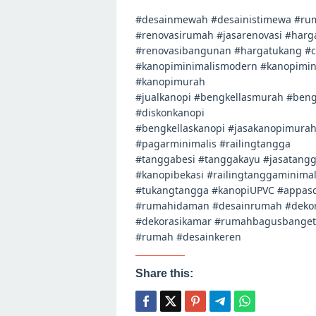
#desainmewah #desainistimewa #rum
#renovasirumah #jasarenovasi #harg
#renovasibangunan #hargatukang #
#kanopiminimalismodern #kanopimini
#kanopimurah
#jualkanopi #bengkellasmurah #beng
#diskonkanopi
#bengkellaskanopi #jasakanopimura
#pagarminimalis #railingtangga
#tanggabesi #tanggakayu #jasatangg
#kanopibekasi #railingtanggaminimal
#tukangtangga #kanopiUPVC #appasc
#rumahidaman #desainrumah #deko
#dekorasikamar #rumahbagusbanget #
#rumah #desainkeren
Share this: