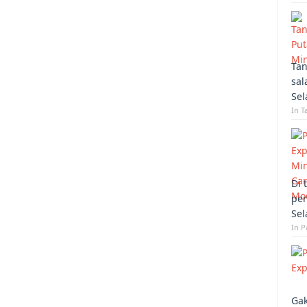
Tan
sal
Sel
In T
Di 
per
Sel
In 
Gak