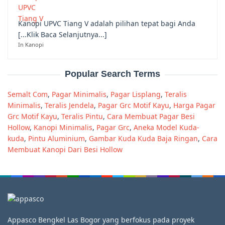
Kanopi UPVC Tiang V adalah pilihan tepat bagi Anda
[...Klik Baca Selanjutnya...]
In Kanopi
Popular Search Terms
Semalt Com
,
Pagar Minimalis
,
Pagar Lisplang
,
Teralis
Minimalis
,
Teralis Jendela
,
Pagar Grc Motif Kayu
,
Harga Pagar
Grc Motif Kayu
,
Teralis Pintu
,
Cara Membuat Pagar Besi
Hollow
,
Kanopi Minimalis
,
Pagar Grc
,
Aneka Model Kuda-
kuda
,
Pintu Aluminium
,
Gambar Kuda Kuda Baja Ringan
,
Cara
Membuat Kanopi Dari Besi Hollow
Appasco Bengkel Las Bogor yang berfokus pada proyek