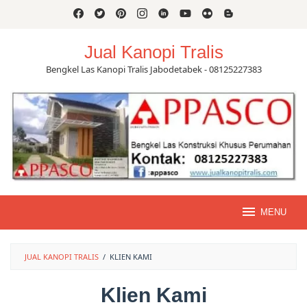
Skip
to
content
Jual Kanopi Tralis
Bengkel Las Kanopi Tralis Jabodetabek - 08125227383
MENU
JUAL KANOPI TRALIS
/
KLIEN KAMI
Klien Kami