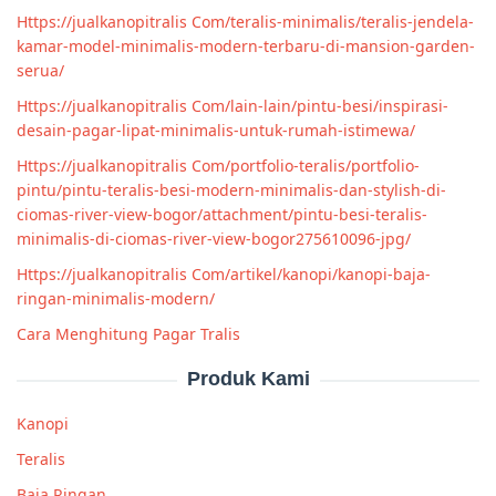
Https://jualkanopitralis Com/teralis-minimalis/teralis-jendela-
kamar-model-minimalis-modern-terbaru-di-mansion-garden-
serua/
Https://jualkanopitralis Com/lain-lain/pintu-besi/inspirasi-
desain-pagar-lipat-minimalis-untuk-rumah-istimewa/
Https://jualkanopitralis Com/portfolio-teralis/portfolio-
pintu/pintu-teralis-besi-modern-minimalis-dan-stylish-di-
ciomas-river-view-bogor/attachment/pintu-besi-teralis-
minimalis-di-ciomas-river-view-bogor275610096-jpg/
Https://jualkanopitralis Com/artikel/kanopi/kanopi-baja-
ringan-minimalis-modern/
Cara Menghitung Pagar Tralis
Produk Kami
Kanopi
Teralis
Baja Ringan