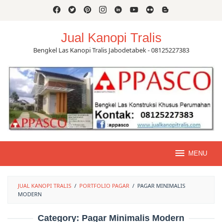
Skip
to
content
Jual Kanopi Tralis
Bengkel Las Kanopi Tralis Jabodetabek - 08125227383
MENU
JUAL KANOPI TRALIS
/
PORTFOLIO PAGAR
/
PAGAR MINIMALIS
MODERN
Category:
Pagar Minimalis Modern