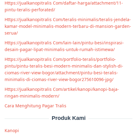
Https://jualkanopitralis Com/daftar-harga/attachment/11-
pintu-teralis-perforated/
Https://jualkanopitralis Com/teralis-minimalis/teralis-jendela-
kamar-model-minimalis-modern-terbaru-di-mansion-garden-
serua/
Https://jualkanopitralis Com/lain-lain/pintu-besi/inspirasi-
desain-pagar-lipat-minimalis-untuk-rumah-istimewa/
Https://jualkanopitralis Com/portfolio-teralis/portfolio-
pintu/pintu-teralis-besi-modern-minimalis-dan-stylish-di-
ciomas-river-view-bogor/attachment/pintu-besi-teralis-
minimalis-di-ciomas-river-view-bogor275610096-jpg/
Https://jualkanopitralis Com/artikel/kanopi/kanopi-baja-
ringan-minimalis-modern/
Cara Menghitung Pagar Tralis
Produk Kami
Kanopi