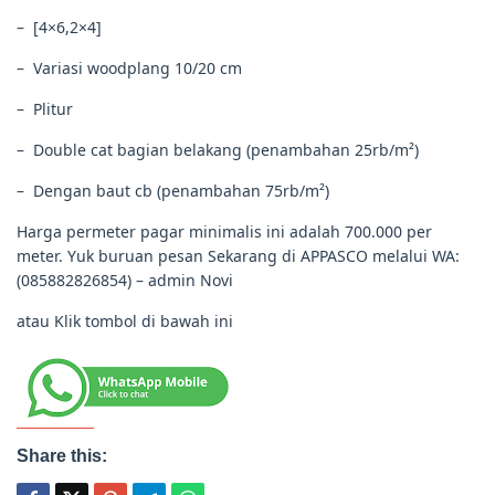
– [4×6,2×4]
– Variasi woodplang 10/20 cm
– Plitur
– Double cat bagian belakang (penambahan 25rb/m²)
– Dengan baut cb (penambahan 75rb/m²)
Harga permeter pagar minimalis ini adalah 700.000 per
meter. Yuk buruan pesan Sekarang di APPASCO melalui WA:
(085882826854) – admin Novi
atau Klik tombol di bawah ini
Share this: