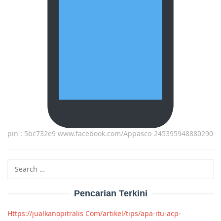
pin : 5bc732e9 www.facebook.com/Appasco-245395948880290
Search
for:
Pencarian Terkini
Https://jualkanopitralis Com/artikel/tips/apa-itu-acp-