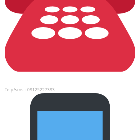
Telp/sms : 08125227383