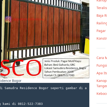
Kanop
Teralis
Baja 
Railin
Pagar
Konstr
Cara 
Fungsi
Apa It
sidence Bogor
Kanopi
Tange
di Samudra Residence Bogor seperti gambar di a
Keboc
g kami di 0812-522-7383