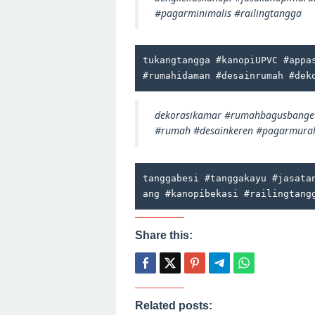
#pagarminimalis #railingtangga
tukangtangga #kanopiUPVC #appas
#rumahidaman #desainrumah #dek
dekorasikamar #rumahbagusbanget 
#rumah #desainkeren #pagarmurah
tanggabesi #tanggakayu #jasata
ang #kanopibekasi #railingtang
Share this:
Related posts: