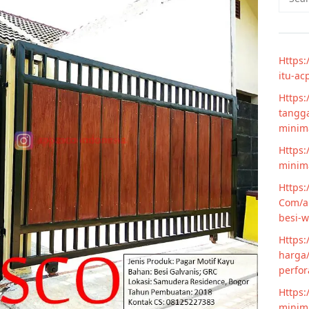
for:
Https:
itu-ac
Https:
tangga
minim
Https:
minima
Https:
Com/ar
besi-w
Https:
harga/
perfor
Https:
minima