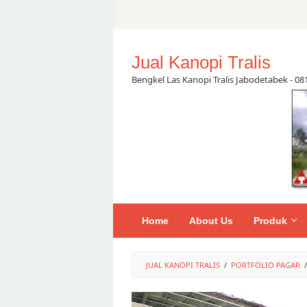
Skip
to
content
Jual Kanopi Tralis
Bengkel Las Kanopi Tralis Jabodetabek - 0
Home
About Us
Produk
JUAL KANOPI TRALIS
/
PORTFOLIO PAGAR
/