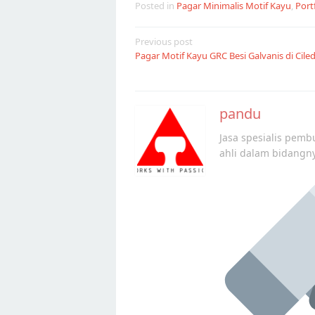
Posted in
Pagar Minimalis Motif Kayu
,
Port
Post
Previous post
Pagar Motif Kayu GRC Besi Galvanis di Cile
navigation
pandu
Jasa spesialis pembu
ahli dalam bidangn