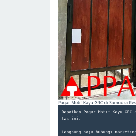
Pagar Motif Kayu GRC di Samudra Re
Dapatkan Pagar Motif Kayu GRC 
tas ini.
Langsung saja hubungi marketin