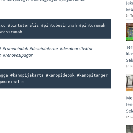
Jak
keb
In T
co #pintuteralis #pintubesirumah #pinturumah 
orasirumah
Ter
#rumahindah #desaininterior #desainarsitektur
kla
 #renovasipagar
Sel
In 
ngga #kanopijakarta #kanopidepok #kanopitanger
gaminimalis
Mem
len
Sel
In R