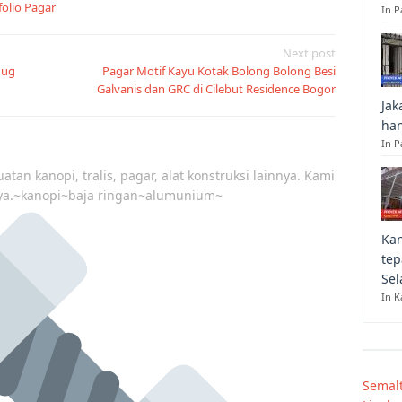
folio Pagar
In 
Next post
dug
Pagar Motif Kayu Kotak Bolong Bolong Besi
Galvanis dan GRC di Cilebut Residence Bogor
Jak
han
In P
atan kanopi, tralis, pagar, alat konstruksi lainnya. Kami
ya.~kanopi~baja ringan~alumunium~
Kan
tep
Sel
In K
Semal