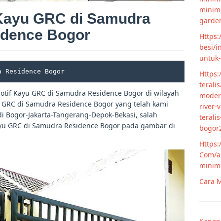
minim
 Kayu GRC di Samudra
garde
idence Bogor
Https:
besi/i
untuk
a Residence Bogor
Https:
terali
tif Kayu GRC di Samudra Residence Bogor di wilayah
modern
 GRC di Samudra Residence Bogor yang telah kami
river-
i Bogor-Jakarta-Tangerang-Depok-Bekasi, salah
terali
ayu GRC di Samudra Residence Bogor pada gambar di
bogor
Https:
Com/ar
minim
Cara M