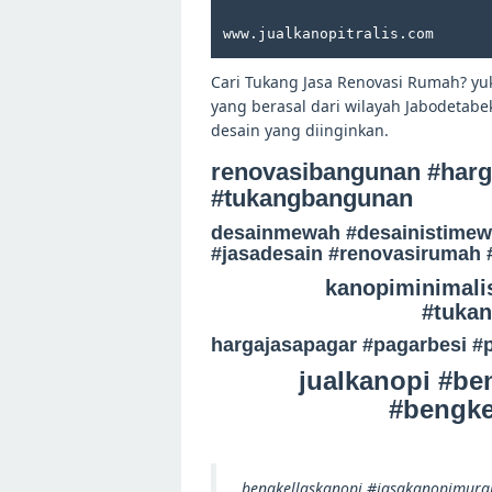
www.jualkanopitralis.com
Cari Tukang Jasa Renovasi Rumah? y
yang berasal dari wilayah Jabodetabe
desain yang diinginkan.
renovasibangunan #harg
#tukangbangunan
desainmewah #desainistimew
#jasadesain #renovasirumah 
kanopiminimali
#tuka
hargajasapagar #pagarbesi #
jualkanopi #be
#bengke
bengkellaskanopi #jasakanopimur