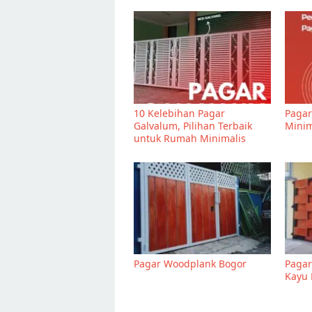
10 Kelebihan Pagar
Pagar
Galvalum, Pilihan Terbaik
Minim
untuk Rumah Minimalis
Pagar Woodplank Bogor
Pagar
Kayu 