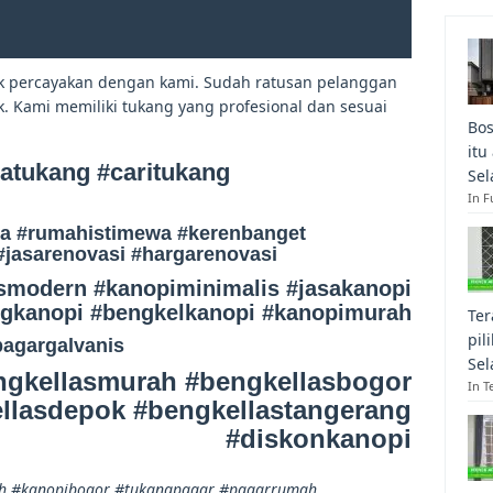
uk percayakan dengan kami. Sudah ratusan pelanggan
k. Kami memiliki tukang yang profesional dan sesuai
Bos
itu
atukang #caritukang
Sel
In F
a #rumahistimewa #kerenbanget
#jasarenovasi #hargarenovasi
smodern #kanopiminimalis #jasakanopi
ngkanopi #bengkelkanopi #kanopimurah
Ter
pil
pagargalvanis
Sel
ngkellasmurah #bengkellasbogor
In T
llasdepok #bengkellastangerang
#diskonkanopi
ah #kanopibogor #tukangpagar #pagarrumah