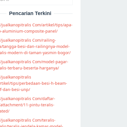
Pencarian Terkini
//jualkanopitralis Com/artikel/tips/apa-
p-aluminium-composite-panel/
//jualkanopitralis Com/railing-
/tangga-besi-dan-railingnya-model-
alis-modern-di-taman-yasmin-bogor/
//jualkanopitralis Com/model-pagar-
lis-terbaru-beserta-harganya/
//jualkanopitralis
tikel/tips/perbedaan-besi-h-beam-
f-dan-besi-unp/
//jualkanopitralis Com/daftar-
attachment/11-pintu-teralis-
ated/
//jualkanopitralis Com/teralis-
lis/teralis-jendela-kamar-model-