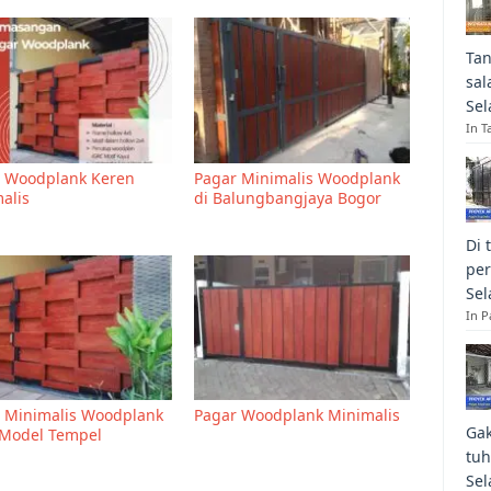
Tan
sal
Sel
In T
 Woodplank Keren
Pagar Minimalis Woodplank
alis
di Balungbangjaya Bogor
Di 
per
Sel
In 
 Minimalis Woodplank
Pagar Woodplank Minimalis
Gak
Model Tempel
tuh
Sel