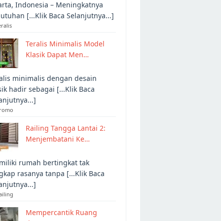
arta, Indonesia – Meningkatnya
utuhan [...Klik Baca Selanjutnya...]
eralis
Teralis Minimalis Model
Klasik Dapat Men…
alis minimalis dengan desain
sik hadir sebagai [...Klik Baca
anjutnya...]
Promo
Railing Tangga Lantai 2:
Menjembatani Ke…
iliki rumah bertingkat tak
gkap rasanya tanpa [...Klik Baca
anjutnya...]
ailing
Mempercantik Ruang