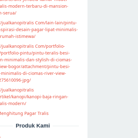
alis-modern-terbaru-di-mansion-
n-serua/
//jualkanopitralis Com/lain-lain/pintu-
nspirasi-desain-pagar-lipat-minimalis-
-rumah-istimewa/
//jualkanopitralis Com/portfolio-
s/portfolio-pintu/pintu-teralis-besi-
-minimalis-dan-stylish-di-ciomas-
view-bogor/attachment/pintu-besi-
s-minimalis-di-ciomas-river-view-
275610096-jpg/
//jualkanopitralis
tikel/kanopi/kanopi-baja-ringan-
alis-modern/
enghitung Pagar Tralis
Produk Kami