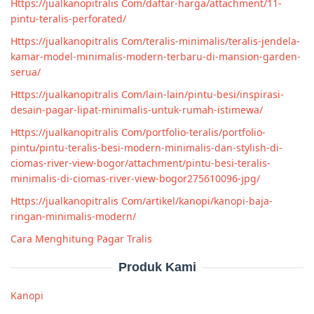
Https://jualkanopitralis Com/daftar-harga/attachment/11-
pintu-teralis-perforated/
Https://jualkanopitralis Com/teralis-minimalis/teralis-jendela-
kamar-model-minimalis-modern-terbaru-di-mansion-garden-
serua/
Https://jualkanopitralis Com/lain-lain/pintu-besi/inspirasi-
desain-pagar-lipat-minimalis-untuk-rumah-istimewa/
Https://jualkanopitralis Com/portfolio-teralis/portfolio-
pintu/pintu-teralis-besi-modern-minimalis-dan-stylish-di-
ciomas-river-view-bogor/attachment/pintu-besi-teralis-
minimalis-di-ciomas-river-view-bogor275610096-jpg/
Https://jualkanopitralis Com/artikel/kanopi/kanopi-baja-
ringan-minimalis-modern/
Cara Menghitung Pagar Tralis
Produk Kami
Kanopi