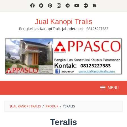
Skip
to
content
Jual Kanopi Tralis
Bengkel Las Kanopi Tralis Jabodetabek - 08125227383
MENU
JUAL KANOPI TRALIS
/
PRODUK
/
TERALIS
Teralis