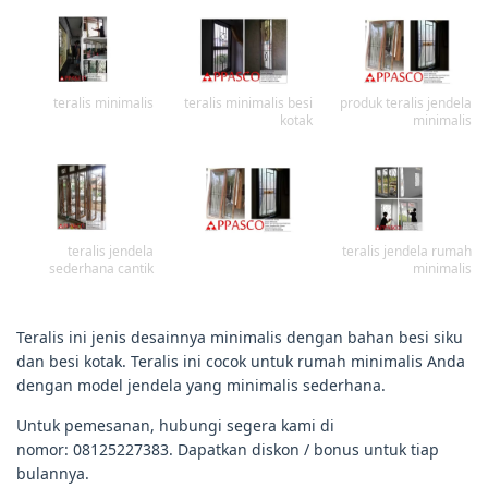
teralis minimalis
teralis minimalis besi
produk teralis jendela
kotak
minimalis
teralis jendela
teralis jendela rumah
sederhana cantik
minimalis
Teralis ini jenis desainnya minimalis dengan bahan besi siku
dan besi kotak. Teralis ini cocok untuk rumah minimalis Anda
dengan model jendela yang minimalis sederhana.
Untuk pemesanan, hubungi segera kami di
nomor: 08125227383. Dapatkan diskon / bonus untuk tiap
bulannya.