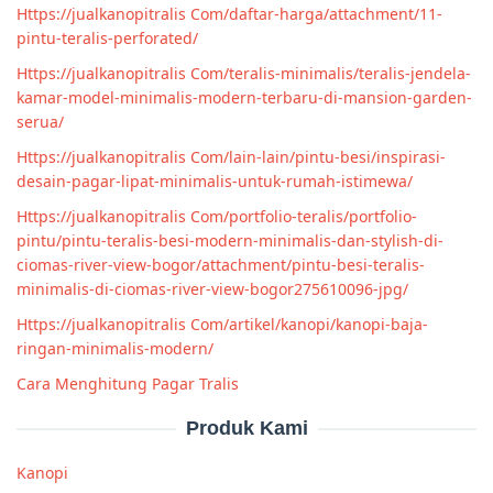
Https://jualkanopitralis Com/daftar-harga/attachment/11-
pintu-teralis-perforated/
Https://jualkanopitralis Com/teralis-minimalis/teralis-jendela-
kamar-model-minimalis-modern-terbaru-di-mansion-garden-
serua/
Https://jualkanopitralis Com/lain-lain/pintu-besi/inspirasi-
desain-pagar-lipat-minimalis-untuk-rumah-istimewa/
Https://jualkanopitralis Com/portfolio-teralis/portfolio-
pintu/pintu-teralis-besi-modern-minimalis-dan-stylish-di-
ciomas-river-view-bogor/attachment/pintu-besi-teralis-
minimalis-di-ciomas-river-view-bogor275610096-jpg/
Https://jualkanopitralis Com/artikel/kanopi/kanopi-baja-
ringan-minimalis-modern/
Cara Menghitung Pagar Tralis
Produk Kami
Kanopi