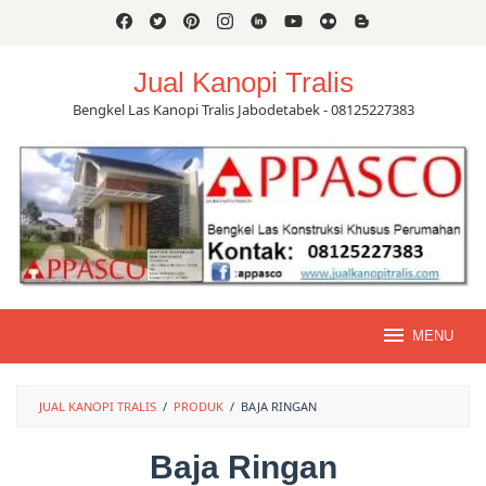
Skip
to
content
Jual Kanopi Tralis
Bengkel Las Kanopi Tralis Jabodetabek - 08125227383
MENU
JUAL KANOPI TRALIS
/
PRODUK
/
BAJA RINGAN
Baja Ringan