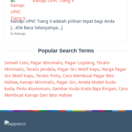
Kanopi UPVC Tiang V
Kanopi UPVC Tiang V adalah pilihan tepat bagi Anda
[...Klik Baca Selanjutnya...]
In Kanopi
Popular Search Terms
Semalt Com
,
Pagar Minimalis
,
Pagar Lisplang
,
Teralis
Minimalis
,
Teralis Jendela
,
Pagar Grc Motif Kayu
,
Harga Pagar
Grc Motif Kayu
,
Teralis Pintu
,
Cara Membuat Pagar Besi
Hollow
,
Kanopi Minimalis
,
Pagar Grc
,
Aneka Model Kuda-
kuda
,
Pintu Aluminium
,
Gambar Kuda Kuda Baja Ringan
,
Cara
Membuat Kanopi Dari Besi Hollow