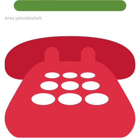
Area Jabodetabek