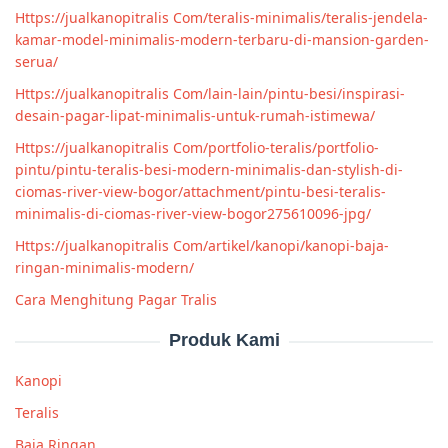
Https://jualkanopitralis Com/teralis-minimalis/teralis-jendela-
kamar-model-minimalis-modern-terbaru-di-mansion-garden-
serua/
Https://jualkanopitralis Com/lain-lain/pintu-besi/inspirasi-
desain-pagar-lipat-minimalis-untuk-rumah-istimewa/
Https://jualkanopitralis Com/portfolio-teralis/portfolio-
pintu/pintu-teralis-besi-modern-minimalis-dan-stylish-di-
ciomas-river-view-bogor/attachment/pintu-besi-teralis-
minimalis-di-ciomas-river-view-bogor275610096-jpg/
Https://jualkanopitralis Com/artikel/kanopi/kanopi-baja-
ringan-minimalis-modern/
Cara Menghitung Pagar Tralis
Produk Kami
Kanopi
Teralis
Baja Ringan