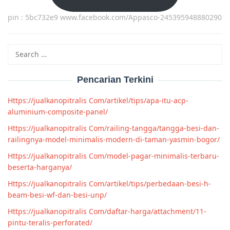
pin : 5bc732e9 www.facebook.com/Appasco-245395948880290
Search
for:
Pencarian Terkini
Https://jualkanopitralis Com/artikel/tips/apa-itu-acp-
aluminium-composite-panel/
Https://jualkanopitralis Com/railing-tangga/tangga-besi-dan-
railingnya-model-minimalis-modern-di-taman-yasmin-bogor/
Https://jualkanopitralis Com/model-pagar-minimalis-terbaru-
beserta-harganya/
Https://jualkanopitralis Com/artikel/tips/perbedaan-besi-h-
beam-besi-wf-dan-besi-unp/
Https://jualkanopitralis Com/daftar-harga/attachment/11-
pintu-teralis-perforated/