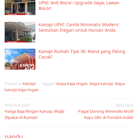
UPVC Anti Bocor: Upgrade Gaya, Lawan
Bocor!
Kanopi UPVC Cantik Minimalis Modern:
Sentuhan Elegan untuk Hunian Anda
Kanopi Rumah Tipe 36: Mana yang Paling
Cocok?
Posted in
Kanopi
Tagged
biaya baja ringan
,
biaya kanopi
,
biaya
kanopi baja ringan
Post
Previous post
Next post
Harga Baja Ringan Kanopi, Wajib
Pagar Dorong Minimalis Motif
navigation
Dipakai di Rumah!
Kayu GRC di Pondok Indah
pandu