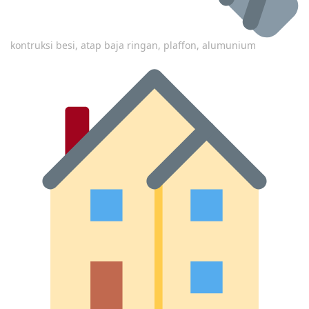
kontruksi besi, atap baja ringan, plaffon, alumunium