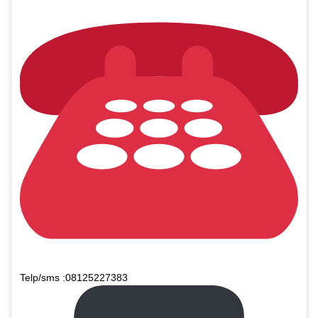
Telp/sms :08125227383