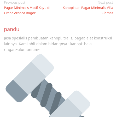
Post
Previous post
Next post
Pagar Minimalis Motif Kayu di
Kanopi dan Pagar Minimalis Villa
navigation
Graha Aradea Bogor
Ciomas
pandu
Jasa spesialis pembuatan kanopi, tralis, pagar, alat konstruksi
lainnya. Kami ahli dalam bidangnya.~kanopi~baja
ringan~alumunium~