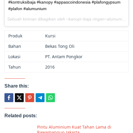
#kontruksibaja #kanopy #appascoindonesia #plafongypsum
#plafon #alumunium
Sebuah kiriman dibagikan oleh ~kanopi~baja ringan~alumunium~ (@appasco_indonesia) pada
Produk
Kursi
Bahan
Bekas Tong Oli
Lokasi
PT. Antam Pongkor
Tahun
2016
Share this:
Related posts:
Pintu Aluminium Kuat Tahan Lama di
Rawamangun Jakarta