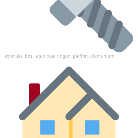
kontruksi besi, atap baja ringan, plaffon, alumunium