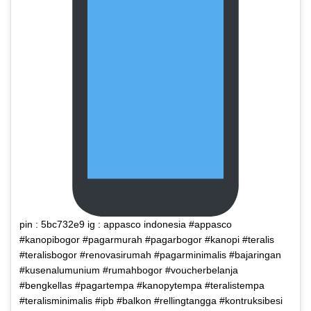
pin : 5bc732e9 ig : appasco indonesia #appasco
#kanopibogor #pagarmurah #pagarbogor #kanopi #teralis
#teralisbogor #renovasirumah #pagarminimalis #bajaringan
#kusenalumunium #rumahbogor #voucherbelanja
#bengkellas #pagartempa #kanopytempa #teralistempa
#teralisminimalis #ipb #balkon #rellingtangga #kontruksibesi