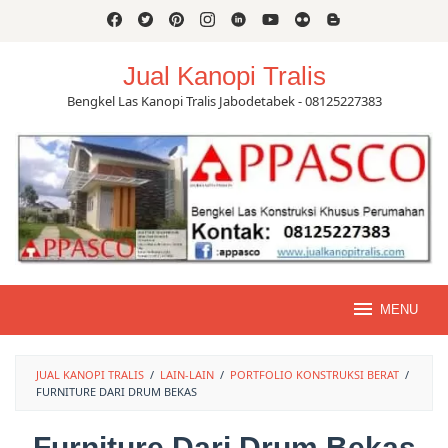
Skip
to
content
Jual Kanopi Tralis
Bengkel Las Kanopi Tralis Jabodetabek - 08125227383
MENU
JUAL KANOPI TRALIS
/
LAIN-LAIN
/
PORTFOLIO KONSTRUKSI BERAT
/
FURNITURE DARI DRUM BEKAS
Furniture Dari Drum Bekas