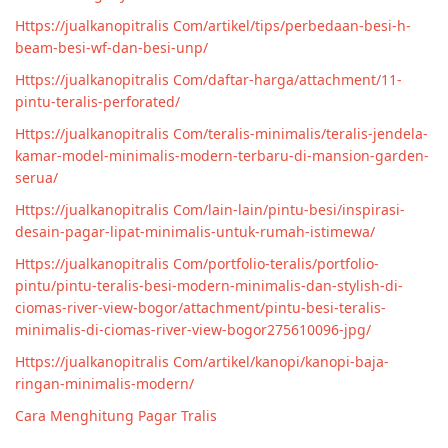
Https://jualkanopitralis Com/artikel/tips/perbedaan-besi-h-
beam-besi-wf-dan-besi-unp/
Https://jualkanopitralis Com/daftar-harga/attachment/11-
pintu-teralis-perforated/
Https://jualkanopitralis Com/teralis-minimalis/teralis-jendela-
kamar-model-minimalis-modern-terbaru-di-mansion-garden-
serua/
Https://jualkanopitralis Com/lain-lain/pintu-besi/inspirasi-
desain-pagar-lipat-minimalis-untuk-rumah-istimewa/
Https://jualkanopitralis Com/portfolio-teralis/portfolio-
pintu/pintu-teralis-besi-modern-minimalis-dan-stylish-di-
ciomas-river-view-bogor/attachment/pintu-besi-teralis-
minimalis-di-ciomas-river-view-bogor275610096-jpg/
Https://jualkanopitralis Com/artikel/kanopi/kanopi-baja-
ringan-minimalis-modern/
Cara Menghitung Pagar Tralis