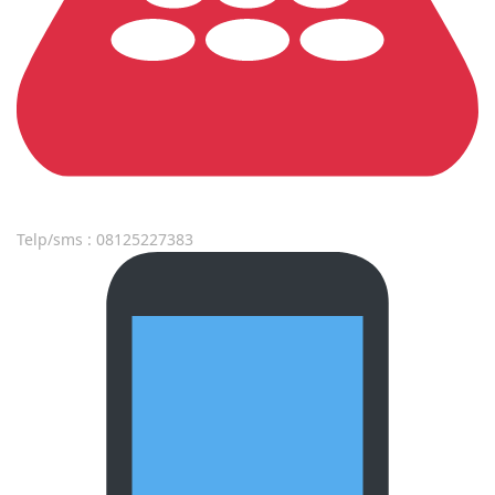
Telp/sms : 08125227383