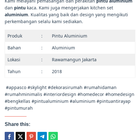
Kami melayani pemasangan dan perakitan
pintu aluminium
dan
pintu
kaca. Kami juga mengerjakan kitchen set
aluminium
. Kualitas yang baik dan design yang mengikuti
perkembangan selalu kami sediakan.
Produk
:
Pintu Aluminium
Bahan
:
Aluminium
Lokasi
:
Rawamangun Jakarta
Tahun
:
2018
#appasco #skylight #dekorasirumah #rumahidaman
#rumahminimalis #interiordesign #homedecor #homedesign
#bengkellas #pintualuminium #aluminium #pintuantirayap
#pintumurah
Share this: