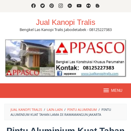
Skip
to
content
Jual Kanopi Tralis
Bengkel Las Kanopi Tralis Jabodetabek - 08125227383
MENU
JUAL KANOPI TRALIS
/
LAIN-LAIN
/
PINTU ALUMINIUM
/
PINTU
ALUMINIUM KUAT TAHAN LAMA DI RAWAMANGUN JAKARTA
Pintu Aluminium Kuat Tahan