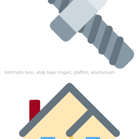
kontruksi besi, atap baja ringan, plaffon, alumunium