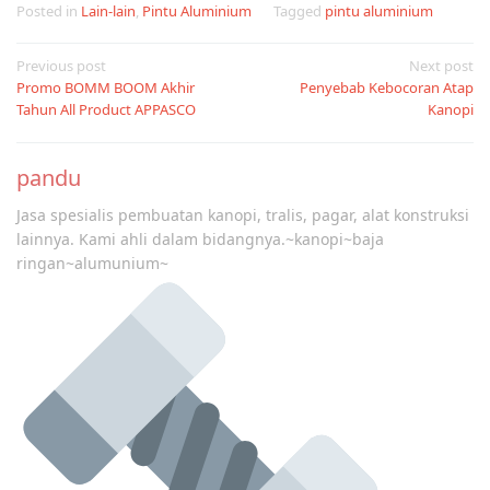
Posted in
Lain-lain
,
Pintu Aluminium
Tagged
pintu aluminium
Post
Previous post
Next post
Promo BOMM BOOM Akhir
Penyebab Kebocoran Atap
navigation
Tahun All Product APPASCO
Kanopi
pandu
Jasa spesialis pembuatan kanopi, tralis, pagar, alat konstruksi
lainnya. Kami ahli dalam bidangnya.~kanopi~baja
ringan~alumunium~