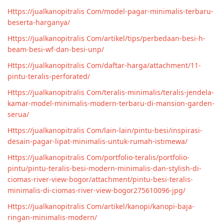
Https://jualkanopitralis Com/model-pagar-minimalis-terbaru-
beserta-harganya/
Https://jualkanopitralis Com/artikel/tips/perbedaan-besi-h-
beam-besi-wf-dan-besi-unp/
Https://jualkanopitralis Com/daftar-harga/attachment/11-
pintu-teralis-perforated/
Https://jualkanopitralis Com/teralis-minimalis/teralis-jendela-
kamar-model-minimalis-modern-terbaru-di-mansion-garden-
serua/
Https://jualkanopitralis Com/lain-lain/pintu-besi/inspirasi-
desain-pagar-lipat-minimalis-untuk-rumah-istimewa/
Https://jualkanopitralis Com/portfolio-teralis/portfolio-
pintu/pintu-teralis-besi-modern-minimalis-dan-stylish-di-
ciomas-river-view-bogor/attachment/pintu-besi-teralis-
minimalis-di-ciomas-river-view-bogor275610096-jpg/
Https://jualkanopitralis Com/artikel/kanopi/kanopi-baja-
ringan-minimalis-modern/