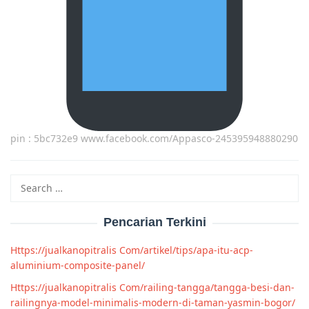
pin : 5bc732e9 www.facebook.com/Appasco-245395948880290
Search
for:
Pencarian Terkini
Https://jualkanopitralis Com/artikel/tips/apa-itu-acp-
aluminium-composite-panel/
Https://jualkanopitralis Com/railing-tangga/tangga-besi-dan-
railingnya-model-minimalis-modern-di-taman-yasmin-bogor/