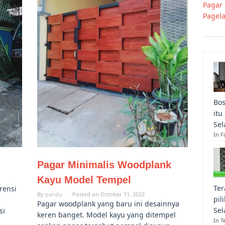
Pagar
Pagel
Bos
itu
Sel
In F
Pagar Minimalis Woodplank
Kayu Model Tempel
Ter
rensi
By
pandu
Posted on
October 11, 2022
pil
Pagar woodplank yang baru ini desainnya
Sel
si
keren banget. Model kayu yang ditempel
In T