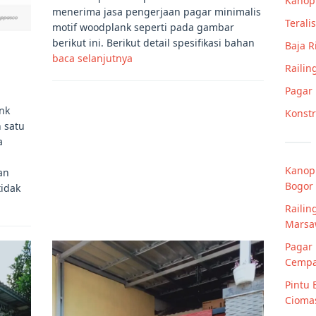
Kanop
menerima jasa pengerjaan pagar minimalis
Teralis
motif woodplank seperti pada gambar
berikut ini. Berikut detail spesifikasi bahan
Baja 
baca selanjutnya
Railin
Pagar
nk
Konstr
 satu
a
Kanopi
an
Bogor
tidak
Raili
Marsaw
Pagar 
Cempak
Pintu 
Ciomas