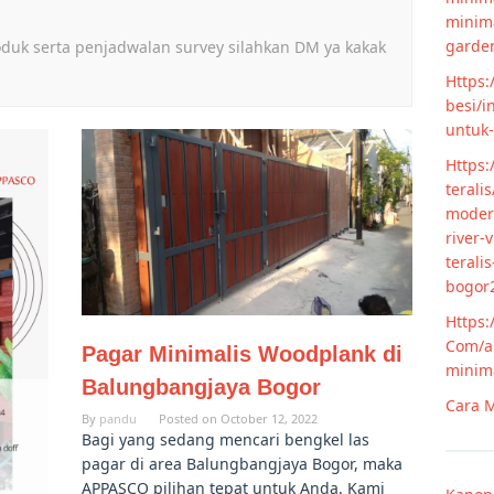
minim
garde
oduk serta penjadwalan survey silahkan DM ya kakak
Https:
besi/i
untuk
Https:
terali
modern
river-
terali
bogor
Https:
Com/ar
Pagar Minimalis Woodplank di
minim
Balungbangjaya Bogor
Cara M
By
pandu
Posted on
October 12, 2022
Bagi yang sedang mencari bengkel las
pagar di area Balungbangjaya Bogor, maka
APPASCO pilihan tepat untuk Anda. Kami