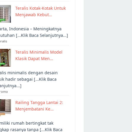
Teralis Kotak-Kotak Untuk
Menjawab Kebut…
arta, Indonesia – Meningkatnya
utuhan [...Klik Baca Selanjutnya...]
eralis
Teralis Minimalis Model
Klasik Dapat Men…
alis minimalis dengan desain
sik hadir sebagai [...Klik Baca
anjutnya...]
Promo
Railing Tangga Lantai 2:
Menjembatani Ke…
iliki rumah bertingkat tak
gkap rasanya tanpa [...Klik Baca