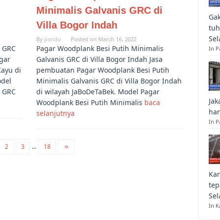
Minimalis Galvanis GRC di
Gak
Villa Bogor Indah
tuh
Sel
By
pandu
Posted on
March 16, 2022
s GRC
Pagar Woodplank Besi Putih Minimalis
In 
gar
Galvanis GRC di Villa Bogor Indah Jasa
Kayu di
pembuatan Pagar Woodplank Besi Putih
odel
Minimalis Galvanis GRC di Villa Bogor Indah
s GRC
di wilayah JaBoDeTaBek. Model Pagar
Jak
Woodplank Besi Putih Minimalis
baca
han
selanjutnya
In P
2
3
…
18
Kan
tep
Sel
In K