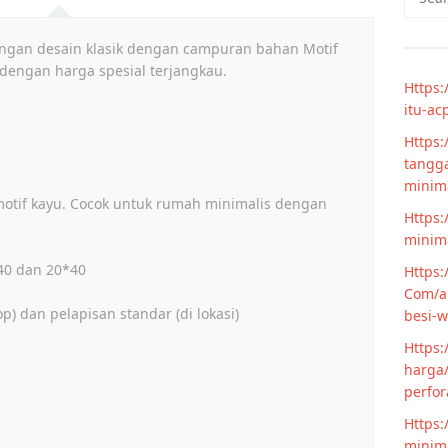
for:
engan desain klasik dengan campuran bahan Motif
dengan harga spesial terjangkau.
Https:
itu-ac
Https:
tangga
minim
otif kayu. Cocok untuk rumah minimalis dengan
Https:
minima
*40 dan 20*40
Https:
Com/ar
p) dan pelapisan standar (di lokasi)
besi-w
Https:
harga/
perfor
Https:
minima