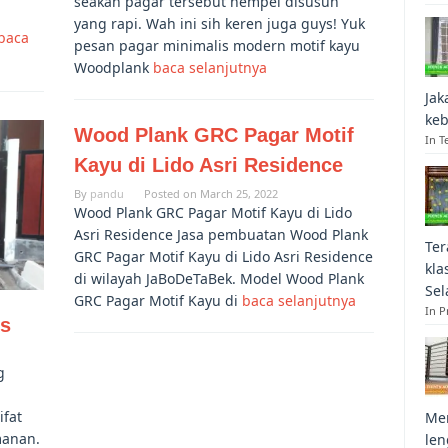
seakan pagar tersebut nempel disusun
yang rapi. Wah ini sih keren juga guys! Yuk
baca
pesan pagar minimalis modern motif kayu
Woodplank
baca selanjutnya
Jak
keb
Wood Plank GRC Pagar Motif
In T
Kayu di Lido Asri Residence
By
pandu
Posted on
March 25, 2022
Wood Plank GRC Pagar Motif Kayu di Lido
Asri Residence Jasa pembuatan Wood Plank
Ter
GRC Pagar Motif Kayu di Lido Asri Residence
kla
di wilayah JaBoDeTaBek. Model Wood Plank
Sel
GRC Pagar Motif Kayu di
baca selanjutnya
In 
is
g
ifat
Mem
manan.
len