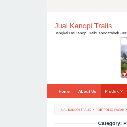
Skip
to
content
Jual Kanopi Tralis
Bengkel Las Kanopi Tralis Jabodetabek - 0
Home
About Us
Produk
JUAL KANOPI TRALIS
/
PORTFOLIO PAGAR
/
Category:
P