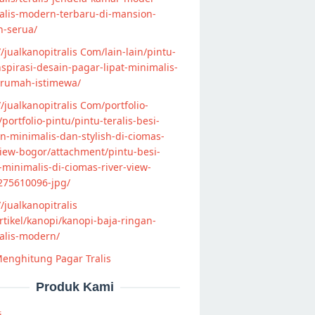
alis-modern-terbaru-di-mansion-
n-serua/
//jualkanopitralis Com/lain-lain/pintu-
nspirasi-desain-pagar-lipat-minimalis-
-rumah-istimewa/
//jualkanopitralis Com/portfolio-
s/portfolio-pintu/pintu-teralis-besi-
-minimalis-dan-stylish-di-ciomas-
view-bogor/attachment/pintu-besi-
s-minimalis-di-ciomas-river-view-
275610096-jpg/
//jualkanopitralis
tikel/kanopi/kanopi-baja-ringan-
alis-modern/
enghitung Pagar Tralis
Produk Kami