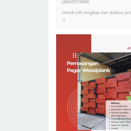
JABODETABEK
Untuk info lengkap dan diskusi pr
:)