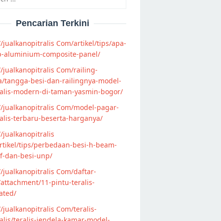
Pencarian Terkini
//jualkanopitralis Com/artikel/tips/apa-
p-aluminium-composite-panel/
//jualkanopitralis Com/railing-
/tangga-besi-dan-railingnya-model-
alis-modern-di-taman-yasmin-bogor/
//jualkanopitralis Com/model-pagar-
lis-terbaru-beserta-harganya/
//jualkanopitralis
tikel/tips/perbedaan-besi-h-beam-
f-dan-besi-unp/
//jualkanopitralis Com/daftar-
attachment/11-pintu-teralis-
ated/
//jualkanopitralis Com/teralis-
lis/teralis-jendela-kamar-model-