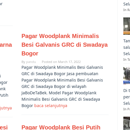
ar
Sel
In R
Pagar Woodplank Minimalis
Tan
Warna
Besi Galvanis GRC di Swadaya
sal
Bogor
Sel
In T
By
pandu
Posted on
March 17, 2022
Pagar Woodplank Minimalis Besi Galvanis
GRC di Swadaya Bogor Jasa pembuatan
i
Pagar Woodplank Minimalis Besi Galvanis
ogor
GRC di Swadaya Bogor di wilayah
ank
Di 
JaBoDeTaBek. Model Pagar Woodplank
Putih
per
Minimalis Besi Galvanis GRC di Swadaya
Sel
Bogor
baca selanjutnya
jutnya
In 
esi
Pagar Woodplank Besi Putih