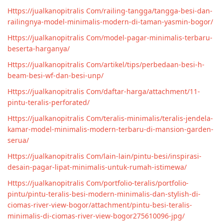
Https://jualkanopitralis Com/railing-tangga/tangga-besi-dan-
railingnya-model-minimalis-modern-di-taman-yasmin-bogor/
Https://jualkanopitralis Com/model-pagar-minimalis-terbaru-
beserta-harganya/
Https://jualkanopitralis Com/artikel/tips/perbedaan-besi-h-
beam-besi-wf-dan-besi-unp/
Https://jualkanopitralis Com/daftar-harga/attachment/11-
pintu-teralis-perforated/
Https://jualkanopitralis Com/teralis-minimalis/teralis-jendela-
kamar-model-minimalis-modern-terbaru-di-mansion-garden-
serua/
Https://jualkanopitralis Com/lain-lain/pintu-besi/inspirasi-
desain-pagar-lipat-minimalis-untuk-rumah-istimewa/
Https://jualkanopitralis Com/portfolio-teralis/portfolio-
pintu/pintu-teralis-besi-modern-minimalis-dan-stylish-di-
ciomas-river-view-bogor/attachment/pintu-besi-teralis-
minimalis-di-ciomas-river-view-bogor275610096-jpg/