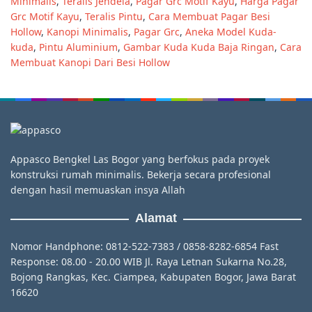
Minimalis
,
Teralis Jendela
,
Pagar Grc Motif Kayu
,
Harga Pagar
Grc Motif Kayu
,
Teralis Pintu
,
Cara Membuat Pagar Besi
Hollow
,
Kanopi Minimalis
,
Pagar Grc
,
Aneka Model Kuda-
kuda
,
Pintu Aluminium
,
Gambar Kuda Kuda Baja Ringan
,
Cara
Membuat Kanopi Dari Besi Hollow
Appasco Bengkel Las Bogor yang berfokus pada proyek
konstruksi rumah minimalis. Bekerja secara profesional
dengan hasil memuaskan insya Allah
Alamat
Nomor Handphone: 0812-522-7383 / 0858-8282-6854 Fast
Response: 08.00 - 20.00 WIB Jl. Raya Letnan Sukarna No.28,
Bojong Rangkas, Kec. Ciampea, Kabupaten Bogor, Jawa Barat
16620