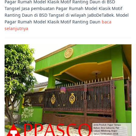
Pagar Rumah Model Klasik Motif Ranting Daun di BSD
Tangsel Jasa pembuatan Pagar Rumah Model Klasik Motif
Ranting Daun di BSD Tangsel di wilayah JaBoDeTaBek. Model
Pagar Rumah Model Klasik Motif Ranting Daun
baca
selanjutnya