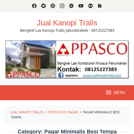
Skip
to
content
Jual Kanopi Tralis
Bengkel Las Kanopi Tralis Jabodetabek - 08125227383
MENU
JUAL KANOPI TRALIS
/
PORTFOLIO PAGAR
/
PAGAR MINIMALIS BESI
TEMPA
Category:
Pagar Minimalis Besi Tempa