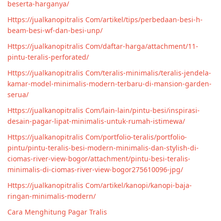
beserta-harganya/
Https://jualkanopitralis Com/artikel/tips/perbedaan-besi-h-
beam-besi-wf-dan-besi-unp/
Https://jualkanopitralis Com/daftar-harga/attachment/11-
pintu-teralis-perforated/
Https://jualkanopitralis Com/teralis-minimalis/teralis-jendela-
kamar-model-minimalis-modern-terbaru-di-mansion-garden-
serua/
Https://jualkanopitralis Com/lain-lain/pintu-besi/inspirasi-
desain-pagar-lipat-minimalis-untuk-rumah-istimewa/
Https://jualkanopitralis Com/portfolio-teralis/portfolio-
pintu/pintu-teralis-besi-modern-minimalis-dan-stylish-di-
ciomas-river-view-bogor/attachment/pintu-besi-teralis-
minimalis-di-ciomas-river-view-bogor275610096-jpg/
Https://jualkanopitralis Com/artikel/kanopi/kanopi-baja-
ringan-minimalis-modern/
Cara Menghitung Pagar Tralis