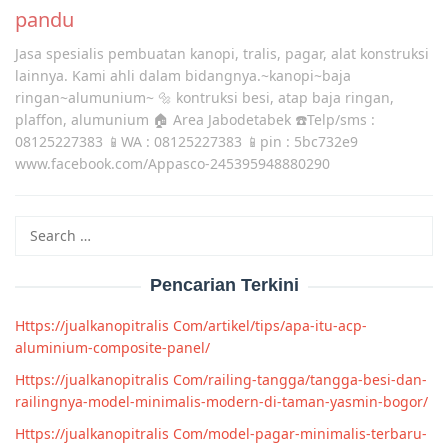
pandu
Jasa spesialis pembuatan kanopi, tralis, pagar, alat konstruksi
lainnya. Kami ahli dalam bidangnya.~kanopi~baja
ringan~alumunium~ 🔩 kontruksi besi, atap baja ringan,
plaffon, alumunium 🏠 Area Jabodetabek ☎️Telp/sms :
08125227383 📱WA : 08125227383 📱pin : 5bc732e9
www.facebook.com/Appasco-245395948880290
Search
for:
Pencarian Terkini
Https://jualkanopitralis Com/artikel/tips/apa-itu-acp-
aluminium-composite-panel/
Https://jualkanopitralis Com/railing-tangga/tangga-besi-dan-
railingnya-model-minimalis-modern-di-taman-yasmin-bogor/
Https://jualkanopitralis Com/model-pagar-minimalis-terbaru-