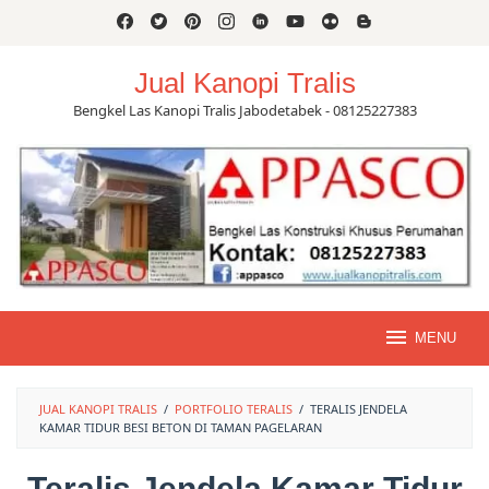
Skip
to
content
Jual Kanopi Tralis
Bengkel Las Kanopi Tralis Jabodetabek - 08125227383
MENU
JUAL KANOPI TRALIS
/
PORTFOLIO TERALIS
/
TERALIS JENDELA
KAMAR TIDUR BESI BETON DI TAMAN PAGELARAN
Teralis Jendela Kamar Tidur