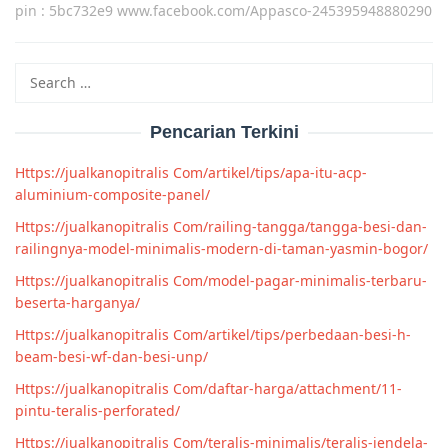
pin : 5bc732e9 www.facebook.com/Appasco-245395948880290
Search
for:
Pencarian Terkini
Https://jualkanopitralis Com/artikel/tips/apa-itu-acp-
aluminium-composite-panel/
Https://jualkanopitralis Com/railing-tangga/tangga-besi-dan-
railingnya-model-minimalis-modern-di-taman-yasmin-bogor/
Https://jualkanopitralis Com/model-pagar-minimalis-terbaru-
beserta-harganya/
Https://jualkanopitralis Com/artikel/tips/perbedaan-besi-h-
beam-besi-wf-dan-besi-unp/
Https://jualkanopitralis Com/daftar-harga/attachment/11-
pintu-teralis-perforated/
Https://jualkanopitralis Com/teralis-minimalis/teralis-jendela-