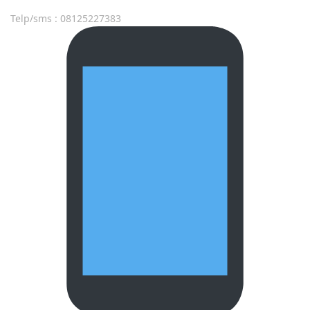
Telp/sms : 08125227383