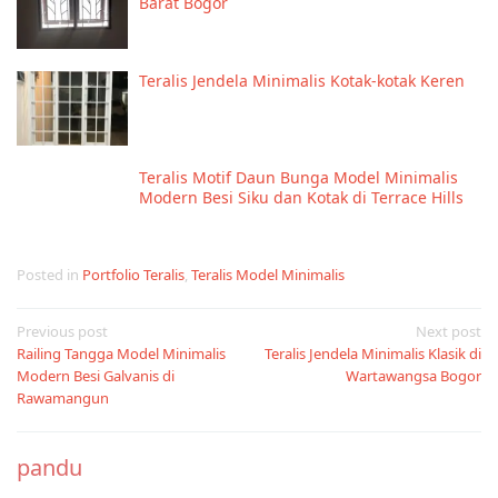
Barat Bogor
Teralis Jendela Minimalis Kotak-kotak Keren
Teralis Motif Daun Bunga Model Minimalis
Modern Besi Siku dan Kotak di Terrace Hills
Posted in
Portfolio Teralis
,
Teralis Model Minimalis
Post
Previous post
Next post
Railing Tangga Model Minimalis
Teralis Jendela Minimalis Klasik di
navigation
Modern Besi Galvanis di
Wartawangsa Bogor
Rawamangun
pandu