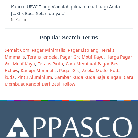
Kanopi UPVC Tiang V adalah pilihan tepat bagi Anda
[...Klik Baca Selanjutnya...]
In Kanopi
Popular Search Terms
Semalt Com
,
Pagar Minimalis
,
Pagar Lisplang
,
Teralis
Minimalis
,
Teralis Jendela
,
Pagar Grc Motif Kayu
,
Harga Pagar
Grc Motif Kayu
,
Teralis Pintu
,
Cara Membuat Pagar Besi
Hollow
,
Kanopi Minimalis
,
Pagar Grc
,
Aneka Model Kuda-
kuda
,
Pintu Aluminium
,
Gambar Kuda Kuda Baja Ringan
,
Cara
Membuat Kanopi Dari Besi Hollow