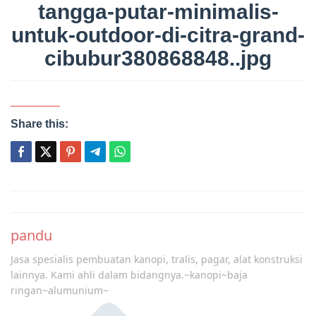
tangga-putar-minimalis-
untuk-outdoor-di-citra-grand-
cibubur380868848..jpg
Share this:
Post
navigation
pandu
Jasa spesialis pembuatan kanopi, tralis, pagar, alat konstruksi
lainnya. Kami ahli dalam bidangnya.~kanopi~baja
ringan~alumunium~