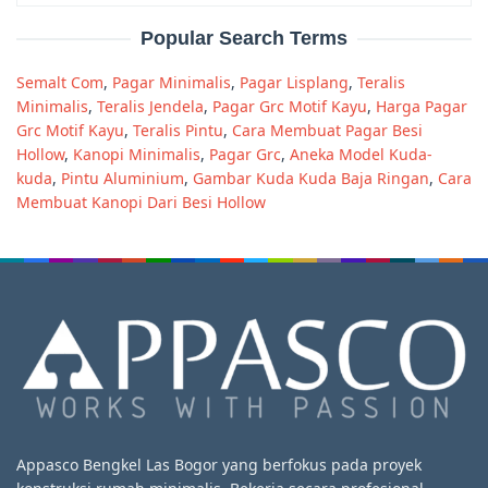
Popular Search Terms
Semalt Com
,
Pagar Minimalis
,
Pagar Lisplang
,
Teralis
Minimalis
,
Teralis Jendela
,
Pagar Grc Motif Kayu
,
Harga Pagar
Grc Motif Kayu
,
Teralis Pintu
,
Cara Membuat Pagar Besi
Hollow
,
Kanopi Minimalis
,
Pagar Grc
,
Aneka Model Kuda-
kuda
,
Pintu Aluminium
,
Gambar Kuda Kuda Baja Ringan
,
Cara
Membuat Kanopi Dari Besi Hollow
Appasco Bengkel Las Bogor yang berfokus pada proyek