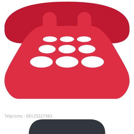
Telp/sms : 08125227383