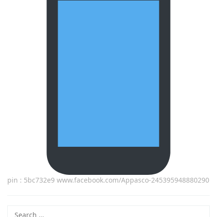
pin : 5bc732e9 www.facebook.com/Appasco-245395948880290
Search