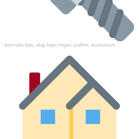
kontruksi besi, atap baja ringan, plaffon, alumunium