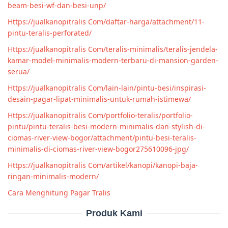
beam-besi-wf-dan-besi-unp/
Https://jualkanopitralis Com/daftar-harga/attachment/11-
pintu-teralis-perforated/
Https://jualkanopitralis Com/teralis-minimalis/teralis-jendela-
kamar-model-minimalis-modern-terbaru-di-mansion-garden-
serua/
Https://jualkanopitralis Com/lain-lain/pintu-besi/inspirasi-
desain-pagar-lipat-minimalis-untuk-rumah-istimewa/
Https://jualkanopitralis Com/portfolio-teralis/portfolio-
pintu/pintu-teralis-besi-modern-minimalis-dan-stylish-di-
ciomas-river-view-bogor/attachment/pintu-besi-teralis-
minimalis-di-ciomas-river-view-bogor275610096-jpg/
Https://jualkanopitralis Com/artikel/kanopi/kanopi-baja-
ringan-minimalis-modern/
Cara Menghitung Pagar Tralis
Produk Kami