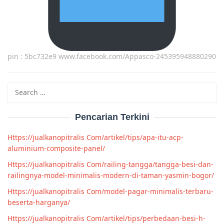
pin : 5bc732e9 www.facebook.com/Appasco-245395948880290
Search
for:
Pencarian Terkini
Https://jualkanopitralis Com/artikel/tips/apa-itu-acp-
aluminium-composite-panel/
Https://jualkanopitralis Com/railing-tangga/tangga-besi-dan-
railingnya-model-minimalis-modern-di-taman-yasmin-bogor/
Https://jualkanopitralis Com/model-pagar-minimalis-terbaru-
beserta-harganya/
Https://jualkanopitralis Com/artikel/tips/perbedaan-besi-h-