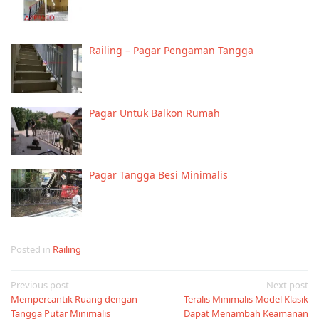
Railing – Pagar Pengaman Tangga
Pagar Untuk Balkon Rumah
Pagar Tangga Besi Minimalis
Posted in
Railing
Post
Previous post
Next post
Mempercantik Ruang dengan
Teralis Minimalis Model Klasik
navigation
Tangga Putar Minimalis
Dapat Menambah Keamanan