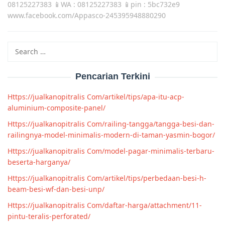
08125227383 📱WA : 08125227383 📱pin : 5bc732e9
www.facebook.com/Appasco-245395948880290
Search
for:
Pencarian Terkini
Https://jualkanopitralis Com/artikel/tips/apa-itu-acp-
aluminium-composite-panel/
Https://jualkanopitralis Com/railing-tangga/tangga-besi-dan-
railingnya-model-minimalis-modern-di-taman-yasmin-bogor/
Https://jualkanopitralis Com/model-pagar-minimalis-terbaru-
beserta-harganya/
Https://jualkanopitralis Com/artikel/tips/perbedaan-besi-h-
beam-besi-wf-dan-besi-unp/
Https://jualkanopitralis Com/daftar-harga/attachment/11-
pintu-teralis-perforated/