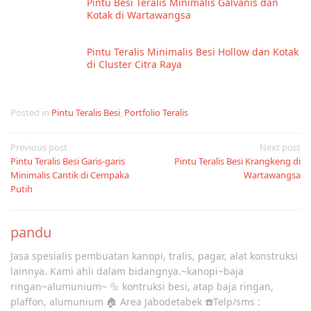
Pintu Besi Teralis Minimalis Galvanis dan
Kotak di Wartawangsa
Pintu Teralis Minimalis Besi Hollow dan Kotak
di Cluster Citra Raya
Posted in
Pintu Teralis Besi
,
Portfolio Teralis
Post
Previous post
Next post
Pintu Teralis Besi Garis-garis
Pintu Teralis Besi Krangkeng di
navigation
Minimalis Cantik di Cempaka
Wartawangsa
Putih
pandu
Jasa spesialis pembuatan kanopi, tralis, pagar, alat konstruksi
lainnya. Kami ahli dalam bidangnya.~kanopi~baja
ringan~alumunium~ 🔩 kontruksi besi, atap baja ringan,
plaffon, alumunium 🏠 Area Jabodetabek ☎️Telp/sms :