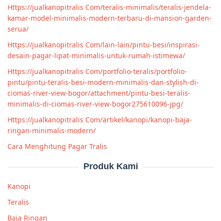
Https://jualkanopitralis Com/teralis-minimalis/teralis-jendela-
kamar-model-minimalis-modern-terbaru-di-mansion-garden-
serua/
Https://jualkanopitralis Com/lain-lain/pintu-besi/inspirasi-
desain-pagar-lipat-minimalis-untuk-rumah-istimewa/
Https://jualkanopitralis Com/portfolio-teralis/portfolio-
pintu/pintu-teralis-besi-modern-minimalis-dan-stylish-di-
ciomas-river-view-bogor/attachment/pintu-besi-teralis-
minimalis-di-ciomas-river-view-bogor275610096-jpg/
Https://jualkanopitralis Com/artikel/kanopi/kanopi-baja-
ringan-minimalis-modern/
Cara Menghitung Pagar Tralis
Produk Kami
Kanopi
Teralis
Baja Ringan