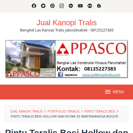
Skip
to
content
Jual Kanopi Tralis
Bengkel Las Kanopi Tralis Jabodetabek - 08125227383
MENU
JUAL KANOPI TRALIS
/
PORTFOLIO TERALIS
/
PINTU TERALIS BESI
/
PINTU TERALIS BESI HOLLOW DAN KOTAK DI WARTAWANGSA BOGOR
Pintu Teralis Besi Hollow dan