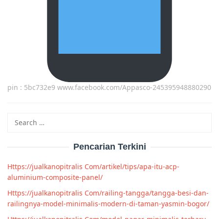
pin : 5bc732e9 www.facebook.com/Appasco-245395948880290
Search
for:
Pencarian Terkini
Https://jualkanopitralis Com/artikel/tips/apa-itu-acp-
aluminium-composite-panel/
Https://jualkanopitralis Com/railing-tangga/tangga-besi-dan-
railingnya-model-minimalis-modern-di-taman-yasmin-bogor/