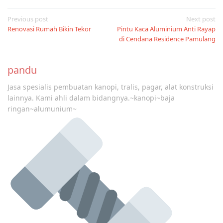
Post
Previous post
Next post
Renovasi Rumah Bikin Tekor
Pintu Kaca Aluminium Anti Rayap
navigation
di Cendana Residence Pamulang
pandu
Jasa spesialis pembuatan kanopi, tralis, pagar, alat konstruksi
lainnya. Kami ahli dalam bidangnya.~kanopi~baja
ringan~alumunium~