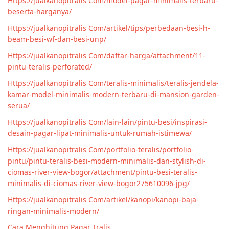
Https://jualkanopitralis Com/model-pagar-minimalis-terbaru-
beserta-harganya/
Https://jualkanopitralis Com/artikel/tips/perbedaan-besi-h-
beam-besi-wf-dan-besi-unp/
Https://jualkanopitralis Com/daftar-harga/attachment/11-
pintu-teralis-perforated/
Https://jualkanopitralis Com/teralis-minimalis/teralis-jendela-
kamar-model-minimalis-modern-terbaru-di-mansion-garden-
serua/
Https://jualkanopitralis Com/lain-lain/pintu-besi/inspirasi-
desain-pagar-lipat-minimalis-untuk-rumah-istimewa/
Https://jualkanopitralis Com/portfolio-teralis/portfolio-
pintu/pintu-teralis-besi-modern-minimalis-dan-stylish-di-
ciomas-river-view-bogor/attachment/pintu-besi-teralis-
minimalis-di-ciomas-river-view-bogor275610096-jpg/
Https://jualkanopitralis Com/artikel/kanopi/kanopi-baja-
ringan-minimalis-modern/
Cara Menghitung Pagar Tralis