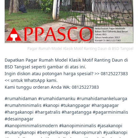
Pagar Rumah Model Klasik Motif Ranting Daun di BSD Tangsel
Dapatkan Pagar Rumah Model Klasik Motif Ranting Daun di
BSD Tangsel seperti gambar di atas ini.
Ingin diskon atau potongan harga spesial? >> 08125227383
<< untuk WhatsApp kami.
Kami tunggu orderan Anda WA: 08125227383
#rumahidaman #rumahidamanku #rumahidamankeluarga
#rumahminimalis #kanopi #tukangpagar #hargapagar
#hargakanopi #hargatralis #hargatangga #pagarminimalis
#desainpagar
#kanopiminimalismodern #kanopiminimalis #jasakanopi
#tukangkanopi #bengkelkanopi #kanopimurah #jualkanopi