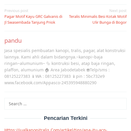
Post
Previous post
Next post
Pagar Motif Kayu GRC Galvanis di
Teralis Minimalis Besi Kotak Motif
navigation
Jl Swasembada Tanjung Priok
Ulir Bunga di Bogor
pandu
Jasa spesialis pembuatan kanopi, tralis, pagar, alat konstruksi
lainnya. Kami ahli dalam bidangnya.~kanopi~baja
ringan~alumunium~ 🔩 kontruksi besi, atap baja ringan,
plaffon, alumunium 🏠 Area Jabodetabek ☎️Telp/sms :
08125227383 📱WA : 08125227383 📱pin : 5bc732e9
www.facebook.com/Appasco-245395948880290
Search
for:
Pencarian Terkini
Https://jualkanopitralis Com/artikel/tips/apa-itu-acp-