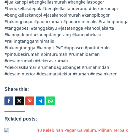
#jualkanopi #bengkellasmurah #bengkellasbogor
#bengkellasdepok #bengkellastangerang #diskonkanopi
#bengkellaskanopi #jasakanopimurah #kanopibogor
#tukangpagar #pagarrumah #pagarminimalis #railingtangga
#tanggabesi #tanggakayu #jasatangga #kanopijakarta
#kanopidepok #kanopitangerang #kanopibekasi
#railingtanggaminimalis
#tukangtangga #kanopiUPVC #appasco #pintuteralis
#pintubesirumah #pinturumah #rumahidaman
#desainrumah #dekorasirumah
#dekorasikamar #rumahbagusbanget #rumahindah
#desaininterior #desainarsitektur #rumah #desainkeren
Share this:
Related posts:
10 Kelebihan Pagar Galvalum, Pilihan Terbaik