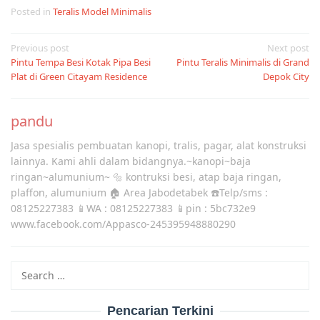
Posted in
Teralis Model Minimalis
Post
Previous post
Next post
Pintu Tempa Besi Kotak Pipa Besi
Pintu Teralis Minimalis di Grand
navigation
Plat di Green Citayam Residence
Depok City
pandu
Jasa spesialis pembuatan kanopi, tralis, pagar, alat konstruksi
lainnya. Kami ahli dalam bidangnya.~kanopi~baja
ringan~alumunium~ 🔩 kontruksi besi, atap baja ringan,
plaffon, alumunium 🏠 Area Jabodetabek ☎️Telp/sms :
08125227383 📱WA : 08125227383 📱pin : 5bc732e9
www.facebook.com/Appasco-245395948880290
Search
for:
Pencarian Terkini