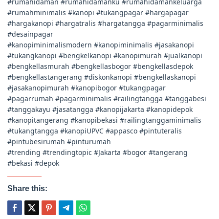
#rumahidaman #rumahidamanku #rumahidamankeluarga
#rumahminimalis #kanopi #tukangpagar #hargapagar
#hargakanopi #hargatralis #hargatangga #pagarminimalis
#desainpagar
#kanopiminimalismodern #kanopiminimalis #jasakanopi
#tukangkanopi #bengkelkanopi #kanopimurah #jualkanopi
#bengkellasmurah #bengkellasbogor #bengkellasdepok
#bengkellastangerang #diskonkanopi #bengkellaskanopi
#jasakanopimurah #kanopibogor #tukangpagar
#pagarrumah #pagarminimalis #railingtangga #tanggabesi
#tanggakayu #jasatangga #kanopijakarta #kanopidepok
#kanopitangerang #kanopibekasi #railingtanggaminimalis
#tukangtangga #kanopiUPVC #appasco #pintuteralis
#pintubesirumah #pinturumah
#trending #trendingtopic #Jakarta #bogor #tangerang
#bekasi #depok
Share this: