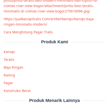
pintu/pintu-teralis-besi-modern-minimalis-dan-stylish-di-
ciomas-river-view-bogor/attachment/pintu-besi-teralis-
minimalis-di-ciomas-river-view-bogor275610096-jpg/
Https://jualkanopitralis Com/artikel/kanopi/kanopi-baja-
ringan-minimalis-modern/
Cara Menghitung Pagar Tralis
Produk Kami
Kanopi
Teralis
Baja Ringan
Railing
Pagar
Konstruksi Berat
Produk Menarik Lainnya