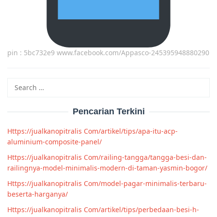
pin : 5bc732e9 www.facebook.com/Appasco-245395948880290
Search
for:
Pencarian Terkini
Https://jualkanopitralis Com/artikel/tips/apa-itu-acp-
aluminium-composite-panel/
Https://jualkanopitralis Com/railing-tangga/tangga-besi-dan-
railingnya-model-minimalis-modern-di-taman-yasmin-bogor/
Https://jualkanopitralis Com/model-pagar-minimalis-terbaru-
beserta-harganya/
Https://jualkanopitralis Com/artikel/tips/perbedaan-besi-h-