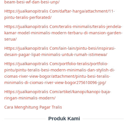
beam-besi-wf-dan-besi-unp/
Https://jualkanopitralis Com/daftar-harga/attachment/11-
pintu-teralis-perforated/
Https://jualkanopitralis Com/teralis-minimalis/teralis-jendela-
kamar-model-minimalis-modern-terbaru-di-mansion-garden-
serua/
Https://jualkanopitralis Com/lain-lain/pintu-besi/inspirasi-
desain-pagar-lipat-minimalis-untuk-rumah-istimewa/
Https://jualkanopitralis Com/portfolio-teralis/portfolio-
pintu/pintu-teralis-besi-modern-minimalis-dan-stylish-di-
ciomas-river-view-bogor/attachment/pintu-besi-teralis-
minimalis-di-ciomas-river-view-bogor275610096-jpg/
Https://jualkanopitralis Com/artikel/kanopi/kanopi-baja-
ringan-minimalis-modern/
Cara Menghitung Pagar Tralis
Produk Kami