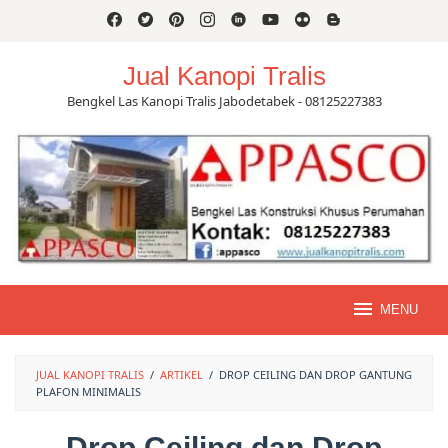
Skip
to
content
Jual Kanopi Tralis
Bengkel Las Kanopi Tralis Jabodetabek - 08125227383
MENU
JUAL KANOPI TRALIS
/
ARTIKEL
/
DROP CEILING DAN DROP GANTUNG
PLAFON MINIMALIS
Drop Ceiling dan Drop