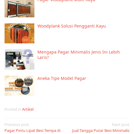
Woodplank Solusi Pengganti Kayu
Mengapa Pagar Minimalis Jenis Ini Lebih
Laris?
Aneka Tipe Model Pagar
Posted in
Artikel
Post
Previous post
Next post
Pagar Pintu Lipat Besi Tempa di
Jual Tangga Putar Besi Minimalis
navigation