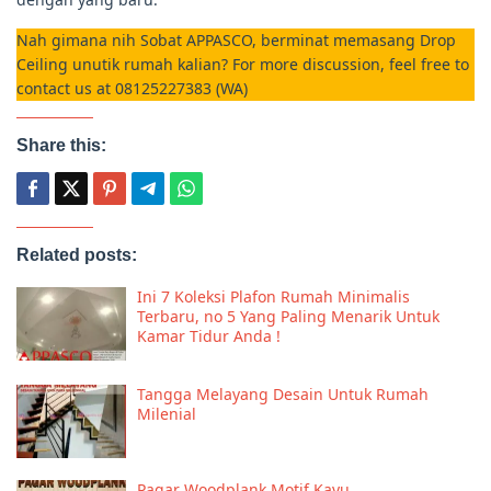
Nah gimana nih Sobat APPASCO, berminat memasang Drop
Ceiling unutik rumah kalian? For more discussion, feel free to
contact us at 08125227383 (WA)
Share this:
Related posts:
Ini 7 Koleksi Plafon Rumah Minimalis
Terbaru, no 5 Yang Paling Menarik Untuk
Kamar Tidur Anda !
Tangga Melayang Desain Untuk Rumah
Milenial
Pagar Woodplank Motif Kayu