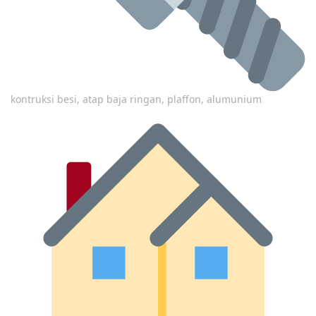
kontruksi besi, atap baja ringan, plaffon, alumunium