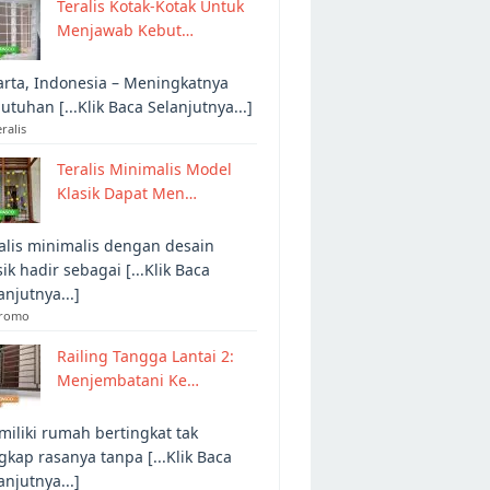
Teralis Kotak-Kotak Untuk
Menjawab Kebut…
arta, Indonesia – Meningkatnya
utuhan [...Klik Baca Selanjutnya...]
eralis
Teralis Minimalis Model
Klasik Dapat Men…
alis minimalis dengan desain
sik hadir sebagai [...Klik Baca
anjutnya...]
Promo
Railing Tangga Lantai 2:
Menjembatani Ke…
iliki rumah bertingkat tak
gkap rasanya tanpa [...Klik Baca
anjutnya...]