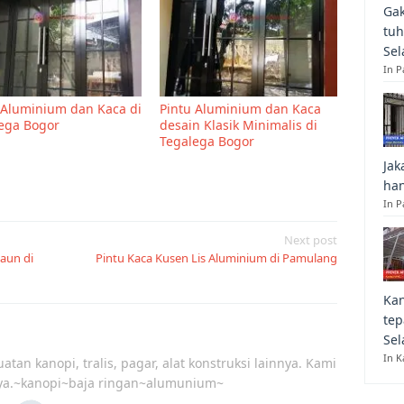
Gak
tuh
Sel
In 
 Aluminium dan Kaca di
Pintu Aluminium dan Kaca
ega Bogor
desain Klasik Minimalis di
Tegalega Bogor
Jak
han
In P
Next post
aun di
Pintu Kaca Kusen Lis Aluminium di Pamulang
Kan
tep
Sel
In K
atan kanopi, tralis, pagar, alat konstruksi lainnya. Kami
ya.~kanopi~baja ringan~alumunium~