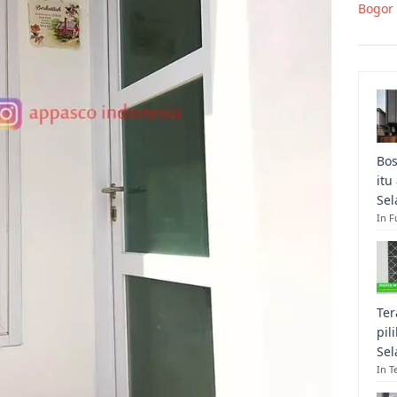
Bogor
Bos
itu
Sel
In F
Ter
pil
Sel
In T