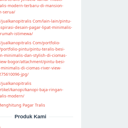
alis-modern-terbaru-di-mansion-
n-serua/
//jualkanopitralis Com/lain-lain/pintu-
nspirasi-desain-pagar-lipat-minimalis-
-rumah-istimewa/
//jualkanopitralis Com/portfolio-
s/portfolio-pintu/pintu-teralis-besi-
-minimalis-dan-stylish-di-ciomas-
view-bogor/attachment/pintu-besi-
s-minimalis-di-ciomas-river-view-
275610096-jpg/
//jualkanopitralis
tikel/kanopi/kanopi-baja-ringan-
alis-modern/
enghitung Pagar Tralis
Produk Kami