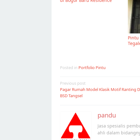
di Bogor Baru Residence
Pintu
Tegal
Posted in
Portfolio Pintu
Post
Previous post
Pagar Rumah Model Klasik Motif Ranting D
navigation
BSD Tangsel
pandu
Jasa spesialis pembu
ahli dalam bidangn