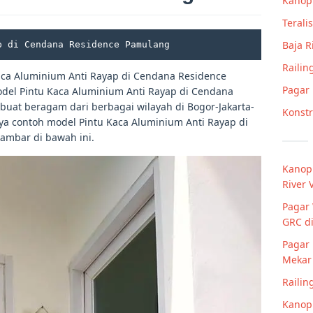
Kanop
Teralis
Baja 
p di Cendana Residence Pamulang
Railin
aca Aluminium Anti Rayap di Cendana Residence
Pagar
del Pintu Kaca Aluminium Anti Rayap di Cendana
buat beragam dari berbagai wilayah di Bogor-Jakarta-
Konstr
ya contoh model Pintu Kaca Aluminium Anti Rayap di
mbar di bawah ini.
Kanop
River 
Pagar 
GRC d
Pagar 
Mekar
Railin
Kanopi