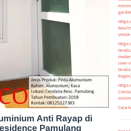
minim
garde
Https:
besi/i
untuk
Https:
terali
modern
river-
terali
bogor
Https:
Com/ar
minim
Cara M
uminium Anti Rayap di
esidence Pamulang