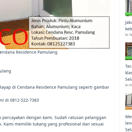
Jak
keb
In T
 Cendana Residence Pamulang
Ter
mulang
kla
Sel
In 
 Rayap di Cendana Residence Pamulang seperti gambar
mi di 0812-522-7383
Mem
uk percayakan dengan kami. Sudah ratusan pelanggan
len
k. Kami memiliki tukang yang profesional dan sesuai
Sel