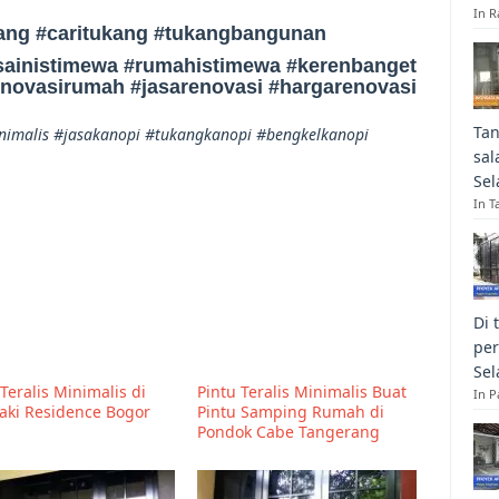
In R
ang #caritukang #tukangbangunan
ainistimewa #rumahistimewa #kerenbanget
enovasirumah #jasarenovasi #hargarenovasi
Tan
imalis #jasakanopi #tukangkanopi #bengkelkanopi
sal
Sel
In T
Di 
per
Sel
Teralis Minimalis di
Pintu Teralis Minimalis Buat
In 
aki Residence Bogor
Pintu Samping Rumah di
Pondok Cabe Tangerang