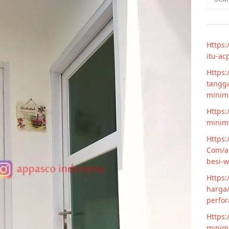
for:
Https:
itu-ac
Https:
tangga
minim
Https:
minima
Https:
Com/ar
besi-w
Https:
harga/
perfor
Https:
minima