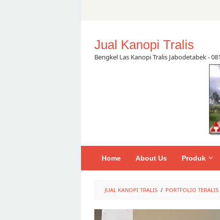
Skip
to
content
Jual Kanopi Tralis
Bengkel Las Kanopi Tralis Jabodetabek - 0
Home
About Us
Produk
JUAL KANOPI TRALIS
/
PORTFOLIO TERALIS