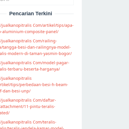
Pencarian Terkini
//jualkanopitralis Com/artikel/tips/apa-
p-aluminium-composite-panel/
//jualkanopitralis Com/railing-
/tangga-besi-dan-railingnya-model-
alis-modern-di-taman-yasmin-bogor/
//jualkanopitralis Com/model-pagar-
lis-terbaru-beserta-harganya/
//jualkanopitralis
tikel/tips/perbedaan-besi-h-beam-
f-dan-besi-unp/
//jualkanopitralis Com/daftar-
attachment/11-pintu-teralis-
ated/
//jualkanopitralis Com/teralis-
lis/teralis-jendela-kamar-model-