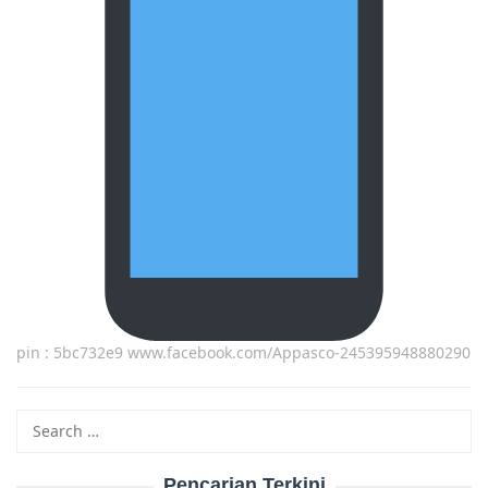
pin : 5bc732e9 www.facebook.com/Appasco-245395948880290
Search
for:
Pencarian Terkini