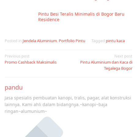
Pintu Besi Teralis Minimalis di Bogor Baru
Residence
Posted in
Jendela Aluminium
,
Portfolio Pintu
Tagged
pintu kaca
Post
Previous post
Next post
Promo Cashback Maksimalis
Pintu Aluminium dan Kaca di
navigation
Tegalega Bogor
pandu
Jasa spesialis pembuatan kanopi, tralis, pagar, alat konstruksi
lainnya. Kami ahli dalam bidangnya.~kanopi~baja
ringan~alumunium~