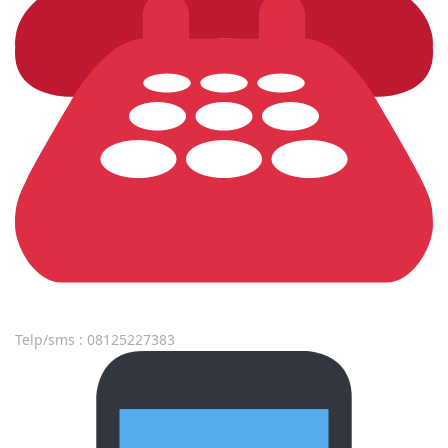
Telp/sms : 08125227383