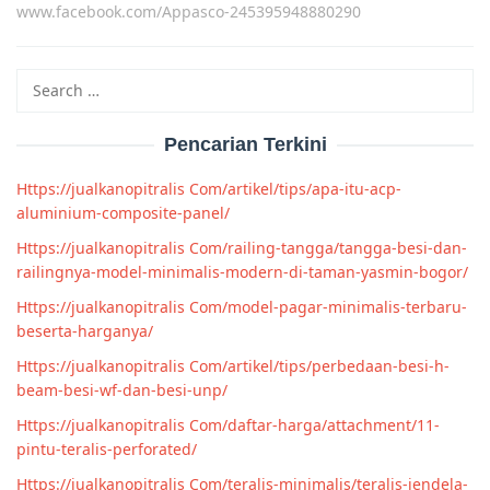
www.facebook.com/Appasco-245395948880290
Search
for:
Pencarian Terkini
Https://jualkanopitralis Com/artikel/tips/apa-itu-acp-
aluminium-composite-panel/
Https://jualkanopitralis Com/railing-tangga/tangga-besi-dan-
railingnya-model-minimalis-modern-di-taman-yasmin-bogor/
Https://jualkanopitralis Com/model-pagar-minimalis-terbaru-
beserta-harganya/
Https://jualkanopitralis Com/artikel/tips/perbedaan-besi-h-
beam-besi-wf-dan-besi-unp/
Https://jualkanopitralis Com/daftar-harga/attachment/11-
pintu-teralis-perforated/
Https://jualkanopitralis Com/teralis-minimalis/teralis-jendela-