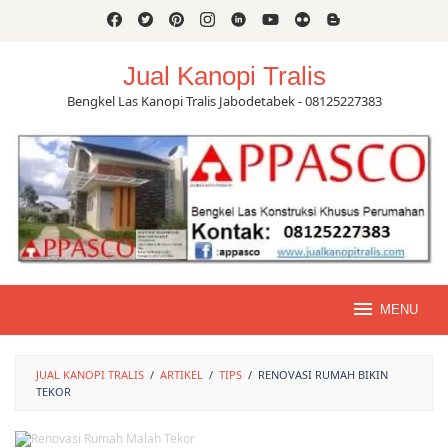
Skip
to
content
Jual Kanopi Tralis
Bengkel Las Kanopi Tralis Jabodetabek - 08125227383
MENU
JUAL KANOPI TRALIS
/
ARTIKEL
/
TIPS
/
RENOVASI RUMAH BIKIN
TEKOR