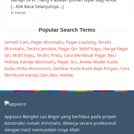
[...Klik Baca Selanjutnya...]
In Kanopi
Popular Search Terms
Semalt Com
,
Pagar Minimalis
,
Pagar Lisplang
,
Teralis
Minimalis
,
Teralis Jendela
,
Pagar Grc Motif Kayu
,
Harga Pagar
Grc Motif Kayu
,
Teralis Pintu
,
Cara Membuat Pagar Besi
Hollow
,
Kanopi Minimalis
,
Pagar Grc
,
Aneka Model Kuda-
kuda
,
Pintu Aluminium
,
Gambar Kuda Kuda Baja Ringan
,
Cara
Membuat Kanopi Dari Besi Hollow
Appasco Bengkel Las Bogor yang berfokus pada proyek
konstruksi rumah minimalis. Bekerja secara profesional
dengan hasil memuaskan insya Allah