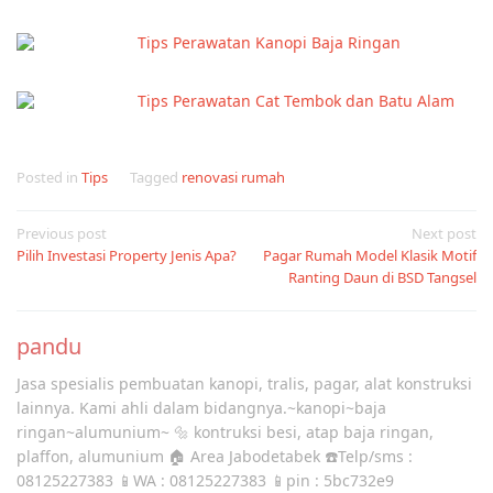
Tips Perawatan Kanopi Baja Ringan
Tips Perawatan Cat Tembok dan Batu Alam
Posted in
Tips
Tagged
renovasi rumah
Post
Previous post
Next post
Pilih Investasi Property Jenis Apa?
Pagar Rumah Model Klasik Motif
navigation
Ranting Daun di BSD Tangsel
pandu
Jasa spesialis pembuatan kanopi, tralis, pagar, alat konstruksi
lainnya. Kami ahli dalam bidangnya.~kanopi~baja
ringan~alumunium~ 🔩 kontruksi besi, atap baja ringan,
plaffon, alumunium 🏠 Area Jabodetabek ☎️Telp/sms :
08125227383 📱WA : 08125227383 📱pin : 5bc732e9