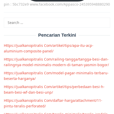
pin : 5bc732e9 www.facebook.com/Appasco-245395948880290
Search
for:
Pencarian Terkini
Https://jualkanopitralis Com/artikel/tips/apa-itu-acp-
aluminium-composite-panel/
Https://jualkanopitralis Com/railing-tangga/tangga-besi-dan-
railingnya-model-minimalis-modern-di-taman-yasmin-bogor/
Https://jualkanopitralis Com/model-pagar-minimalis-terbaru-
beserta-harganya/
Https://jualkanopitralis Com/artikel/tips/perbedaan-besi-h-
beam-besi-wf-dan-besi-unp/
Https://jualkanopitralis Com/daftar-harga/attachment/11-
pintu-teralis-perforated/