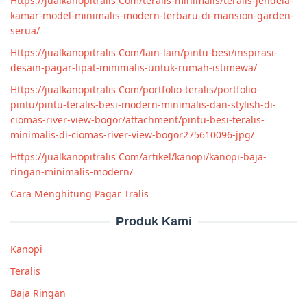
Https://jualkanopitralis Com/teralis-minimalis/teralis-jendela-
kamar-model-minimalis-modern-terbaru-di-mansion-garden-
serua/
Https://jualkanopitralis Com/lain-lain/pintu-besi/inspirasi-
desain-pagar-lipat-minimalis-untuk-rumah-istimewa/
Https://jualkanopitralis Com/portfolio-teralis/portfolio-
pintu/pintu-teralis-besi-modern-minimalis-dan-stylish-di-
ciomas-river-view-bogor/attachment/pintu-besi-teralis-
minimalis-di-ciomas-river-view-bogor275610096-jpg/
Https://jualkanopitralis Com/artikel/kanopi/kanopi-baja-
ringan-minimalis-modern/
Cara Menghitung Pagar Tralis
Produk Kami
Kanopi
Teralis
Baja Ringan