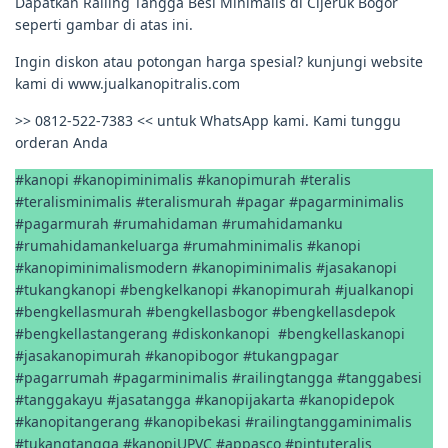
Dapatkan Railing Tangga Besi Minimalis di Cijeruk Bogor
seperti gambar di atas ini.
Ingin diskon atau potongan harga spesial? kunjungi website
kami di www.jualkanopitralis.com
>> 0812-522-7383 << untuk WhatsApp kami. Kami tunggu
orderan Anda
#kanopi #kanopiminimalis #kanopimurah #teralis
#teralisminimalis #teralismurah #pagar #pagarminimalis
#pagarmurah #rumahidaman #rumahidamanku
#rumahidamankeluarga #rumahminimalis #kanopi
#kanopiminimalismodern #kanopiminimalis #jasakanopi
#tukangkanopi #bengkelkanopi #kanopimurah #jualkanopi
#bengkellasmurah #bengkellasbogor #bengkellasdepok
#bengkellastangerang #diskonkanopi #bengkellaskanopi
#jasakanopimurah #kanopibogor #tukangpagar
#pagarrumah #pagarminimalis #railingtangga #tanggabesi
#tanggakayu #jasatangga #kanopijakarta #kanopidepok
#kanopitangerang #kanopibekasi #railingtanggaminimalis
#tukangtangga #kanopiUPVC #appasco #pintuteralis