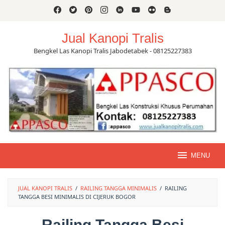
Skip
to
content
Jual Kanopi Tralis
Bengkel Las Kanopi Tralis Jabodetabek - 08125227383
MENU
JUAL KANOPI TRALIS
/
RAILING TANGGA MINIMALIS
/
RAILING
TANGGA BESI MINIMALIS DI CIJERUK BOGOR
Railing Tangga Besi