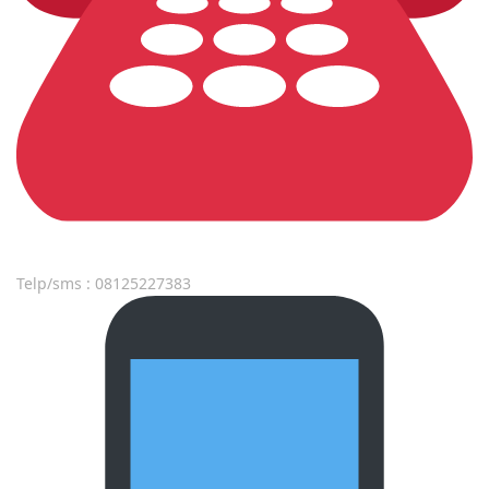
Telp/sms : 08125227383