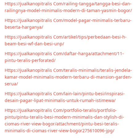
Https://jualkanopitralis Com/railing-tangga/tangga-besi-dan-
railingnya-model-minimalis-modern-di-taman-yasmin-bogor/
Https://jualkanopitralis Com/model-pagar-minimalis-terbaru-
beserta-harganya/
Https://jualkanopitralis Com/artikel/tips/perbedaan-besi-h-
beam-besi-wf-dan-besi-unp/
Https://jualkanopitralis Com/daftar-harga/attachment/11-
pintu-teralis-perforated/
Https://jualkanopitralis Com/teralis-minimalis/teralis-jendela-
kamar-model-minimalis-modern-terbaru-di-mansion-garden-
serua/
Https://jualkanopitralis Com/lain-lain/pintu-besi/inspirasi-
desain-pagar-lipat-minimalis-untuk-rumah-istimewa/
Https://jualkanopitralis Com/portfolio-teralis/portfolio-
pintu/pintu-teralis-besi-modern-minimalis-dan-stylish-di-
ciomas-river-view-bogor/attachment/pintu-besi-teralis-
minimalis-di-ciomas-river-view-bogor275610096-jpg/