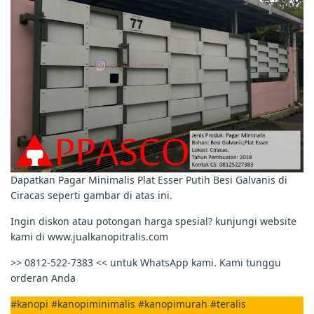
Dapatkan Pagar Minimalis Plat Esser Putih Besi Galvanis di
Ciracas seperti gambar di atas ini.
Ingin diskon atau potongan harga spesial? kunjungi website
kami di www.jualkanopitralis.com
>> 0812-522-7383 << untuk WhatsApp kami. Kami tunggu
orderan Anda
#kanopi #kanopiminimalis #kanopimurah #teralis