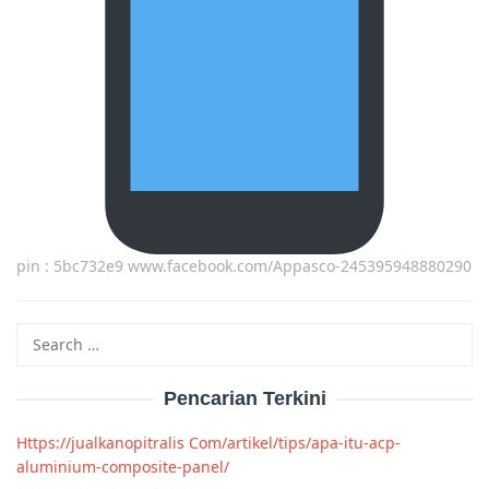
pin : 5bc732e9 www.facebook.com/Appasco-245395948880290
Search
for:
Pencarian Terkini
Https://jualkanopitralis Com/artikel/tips/apa-itu-acp-
aluminium-composite-panel/