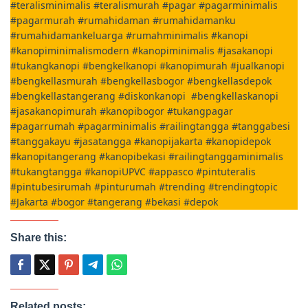
#teralisminimalis #teralismurah #pagar #pagarminimalis
#pagarmurah #rumahidaman #rumahidamanku
#rumahidamankeluarga #rumahminimalis #kanopi
#kanopiminimalismodern #kanopiminimalis #jasakanopi
#tukangkanopi #bengkelkanopi #kanopimurah #jualkanopi
#bengkellasmurah #bengkellasbogor #bengkellasdepok
#bengkellastangerang #diskonkanopi #bengkellaskanopi
#jasakanopimurah #kanopibogor #tukangpagar
#pagarrumah #pagarminimalis #railingtangga #tanggabesi
#tanggakayu #jasatangga #kanopijakarta #kanopidepok
#kanopitangerang #kanopibekasi #railingtanggaminimalis
#tukangtangga #kanopiUPVC #appasco #pintuteralis
#pintubesirumah #pinturumah #trending #trendingtopic
#Jakarta #bogor #tangerang #bekasi #depok
Share this:
Related posts: