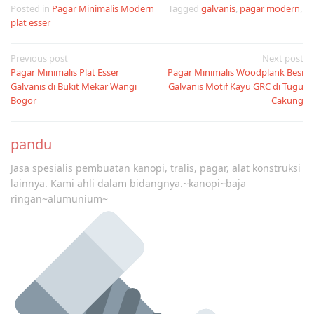
Posted in
Pagar Minimalis Modern
Tagged
galvanis
,
pagar modern
,
plat esser
Post
Previous post
Next post
Pagar Minimalis Plat Esser
Pagar Minimalis Woodplank Besi
navigation
Galvanis di Bukit Mekar Wangi
Galvanis Motif Kayu GRC di Tugu
Bogor
Cakung
pandu
Jasa spesialis pembuatan kanopi, tralis, pagar, alat konstruksi
lainnya. Kami ahli dalam bidangnya.~kanopi~baja
ringan~alumunium~