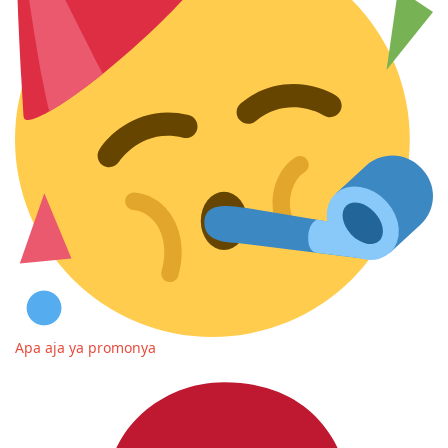
Apa aja ya promonya