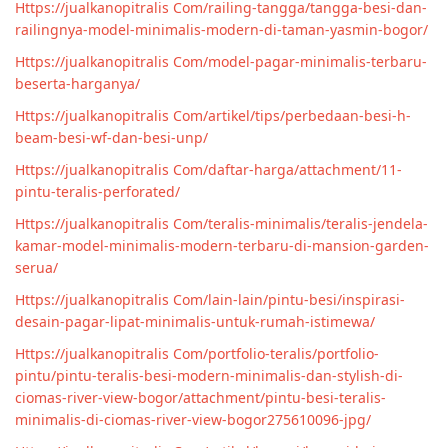
Https://jualkanopitralis Com/railing-tangga/tangga-besi-dan-
railingnya-model-minimalis-modern-di-taman-yasmin-bogor/
Https://jualkanopitralis Com/model-pagar-minimalis-terbaru-
beserta-harganya/
Https://jualkanopitralis Com/artikel/tips/perbedaan-besi-h-
beam-besi-wf-dan-besi-unp/
Https://jualkanopitralis Com/daftar-harga/attachment/11-
pintu-teralis-perforated/
Https://jualkanopitralis Com/teralis-minimalis/teralis-jendela-
kamar-model-minimalis-modern-terbaru-di-mansion-garden-
serua/
Https://jualkanopitralis Com/lain-lain/pintu-besi/inspirasi-
desain-pagar-lipat-minimalis-untuk-rumah-istimewa/
Https://jualkanopitralis Com/portfolio-teralis/portfolio-
pintu/pintu-teralis-besi-modern-minimalis-dan-stylish-di-
ciomas-river-view-bogor/attachment/pintu-besi-teralis-
minimalis-di-ciomas-river-view-bogor275610096-jpg/