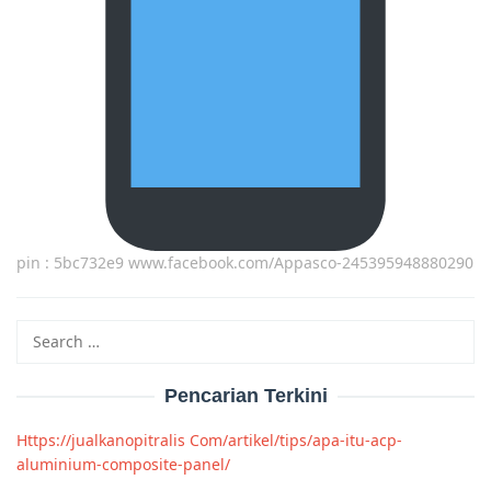
pin : 5bc732e9 www.facebook.com/Appasco-245395948880290
Search
for:
Pencarian Terkini
Https://jualkanopitralis Com/artikel/tips/apa-itu-acp-
aluminium-composite-panel/