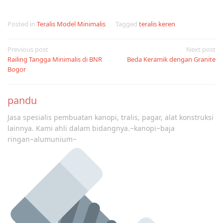
Posted in
Teralis Model Minimalis
Tagged
teralis keren
Post
Previous post
Next post
Railing Tangga Minimalis di BNR
Beda Keramik dengan Granite
navigation
Bogor
pandu
Jasa spesialis pembuatan kanopi, tralis, pagar, alat konstruksi
lainnya. Kami ahli dalam bidangnya.~kanopi~baja
ringan~alumunium~