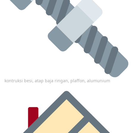
kontruksi besi, atap baja ringan, plaffon, alumunium