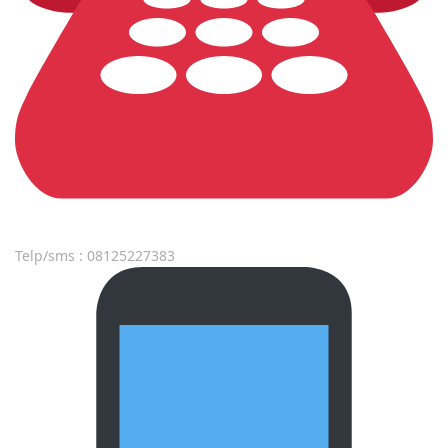
Telp/sms : 08125227383