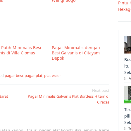
as
Wangi Bogor
Pintu 
Hexago
 Putih Minimalis Besi
Pagar Minimalis dengan
nis di Villa Ciomas
Besi Galvanis di Citayam
r
Depok
Bos
itu
Sel
ged
pagar besi
,
pagar plat
,
plat esser
In F
Next post
Barat
Pagar Minimalis Galvanis Plat Bordess Hitam di
Ciracas
Ter
pil
Sel
In T
atan kanopi, tralis, pagar, alat konstruksi lainnya. Kami