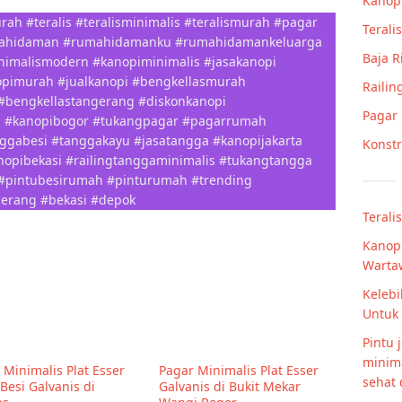
Kanop
ah #teralis #teralisminimalis #teralismurah #pagar
Teralis
mahidaman #rumahidamanku #rumahidamankeluarga
Baja 
imalismodern #kanopiminimalis #jasakanopi
opimurah #jualkanopi #bengkellasmurah
Railin
#bengkellastangerang #diskonkanopi
Pagar
h #kanopibogor #tukangpagar #pagarrumah
nggabesi #tanggakayu #jasatangga #kanopijakarta
Konstr
opibekasi #railingtanggaminimalis #tukangtangga
 #pintubesirumah #pinturumah #trending
gerang #bekasi #depok
Terali
Kanopi
Warta
Keleb
Untuk 
Pintu 
minima
 Minimalis Plat Esser
Pagar Minimalis Plat Esser
sehat
 Besi Galvanis di
Galvanis di Bukit Mekar