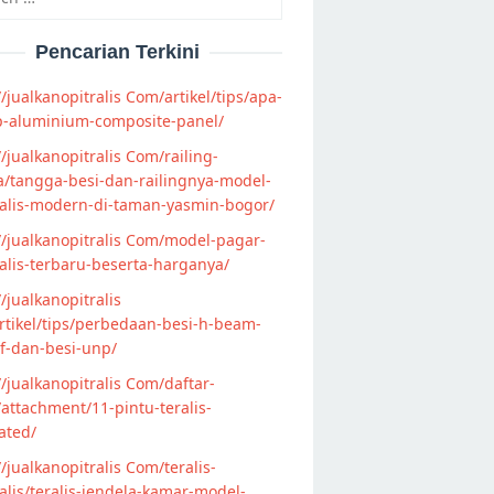
Pencarian Terkini
//jualkanopitralis Com/artikel/tips/apa-
p-aluminium-composite-panel/
//jualkanopitralis Com/railing-
/tangga-besi-dan-railingnya-model-
alis-modern-di-taman-yasmin-bogor/
//jualkanopitralis Com/model-pagar-
lis-terbaru-beserta-harganya/
//jualkanopitralis
tikel/tips/perbedaan-besi-h-beam-
f-dan-besi-unp/
//jualkanopitralis Com/daftar-
attachment/11-pintu-teralis-
ated/
//jualkanopitralis Com/teralis-
lis/teralis-jendela-kamar-model-