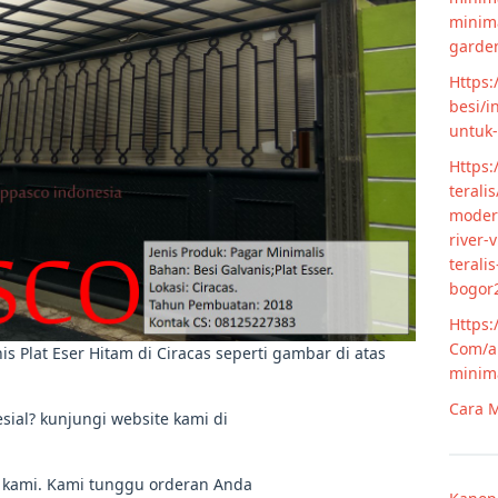
minim
garde
Https:
besi/i
untuk
Https:
terali
modern
river-
terali
bogor
Https:
Com/ar
s Plat Eser Hitam di Ciracas seperti gambar di atas
minim
Cara M
sial? kunjungi website kami di
 kami. Kami tunggu orderan Anda