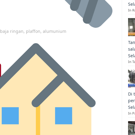
Sel
In R
p baja ringan, plaffon, alumunium
Tan
sal
Sel
In T
Di 
per
Sel
In 