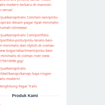
alis-modern-terbaru-di-mansion-
n-serua/
//jualkanopitralis Com/lain-lain/pintu-
nspirasi-desain-pagar-lipat-minimalis-
-rumah-istimewa/
//jualkanopitralis Com/portfolio-
s/portfolio-pintu/pintu-teralis-besi-
-minimalis-dan-stylish-di-ciomas-
view-bogor/attachment/pintu-besi-
s-minimalis-di-ciomas-river-view-
275610096-jpg/
//jualkanopitralis
tikel/kanopi/kanopi-baja-ringan-
alis-modern/
enghitung Pagar Tralis
Produk Kami