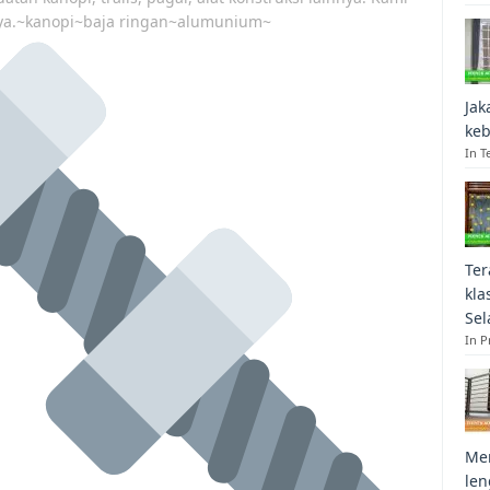
ya.~kanopi~baja ringan~alumunium~
Jak
keb
In T
Ter
kla
Sel
In 
Mem
len