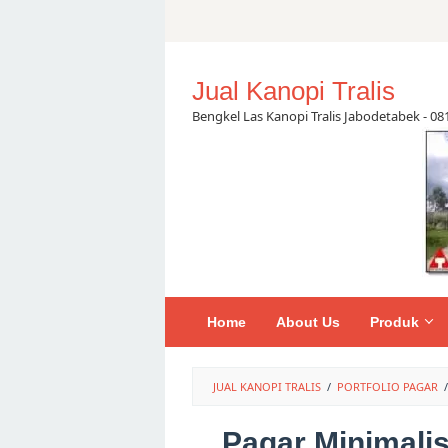
Skip
to
content
Jual Kanopi Tralis
Bengkel Las Kanopi Tralis Jabodetabek - 0
Home
About Us
Produk
JUAL KANOPI TRALIS
/
PORTFOLIO PAGAR
/
Pagar Minimalis