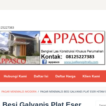
8125227383
Hubungi Kami
Daftar Isi
Daftar Harga
Klien Kami
PAGAR MINIMALIS MODERN
/
PAGAR MINIMALIS BESI GALVANIS PLAT ESER HITAM 
 Besi Galvanis Plat Eser
Searc