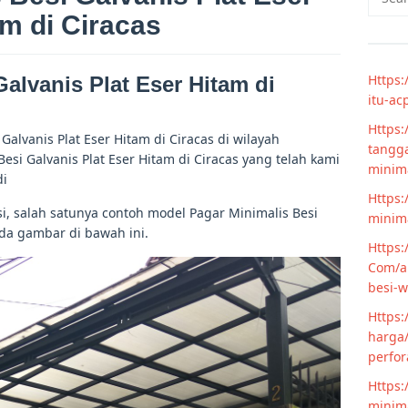
for:
m di Ciracas
Https:
alvanis Plat Eser Hitam di
itu-ac
Https:
alvanis Plat Eser Hitam di Ciracas di wilayah
tangga
si Galvanis Plat Eser Hitam di Ciracas yang telah kami
minim
di
Https:
i, salah satunya contoh model Pagar Minimalis Besi
minima
ada gambar di bawah ini.
Https:
Com/ar
besi-w
Https:
harga/
perfor
Https:
minima