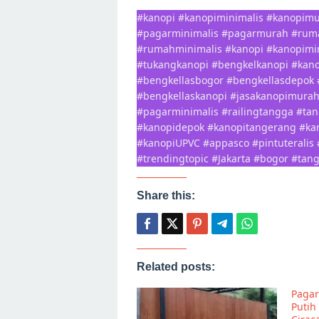
#kanopi #kanopiminimalis #kanopimur
#pagarminimalis #pagarmurah #ru
#rumahminimalis #kanopi #kanopimin
#tukangkanopi #bengkelkanopi #kan
#bengkellasbogor #bengkellasdepok 
#bengkellaskanopi #jasakanopimura
#pagarminimalis #railingtangga #ta
#kanopidepok #kanopitangerang #kan
#kanopiUPVC #appasco #pintuteralis
#trendingtopic #Jakarta #bogor #tan
Share this:
Related posts:
Pagar
Putih