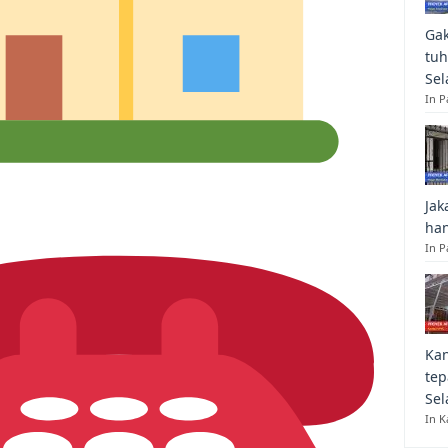
Gak
tuh
Sel
In 
Jak
han
In P
Kan
tep
Sel
In K