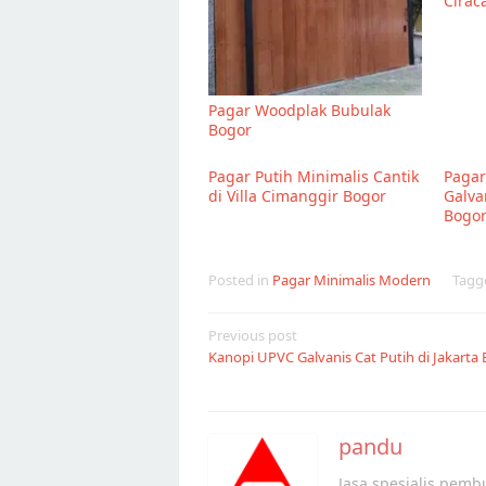
Cirac
Pagar Woodplak Bubulak
Bogor
Pagar Putih Minimalis Cantik
Pagar
di Villa Cimanggir Bogor
Galva
Bogo
Posted in
Pagar Minimalis Modern
Tag
Post
Previous post
Kanopi UPVC Galvanis Cat Putih di Jakarta 
navigation
pandu
Jasa spesialis pembu