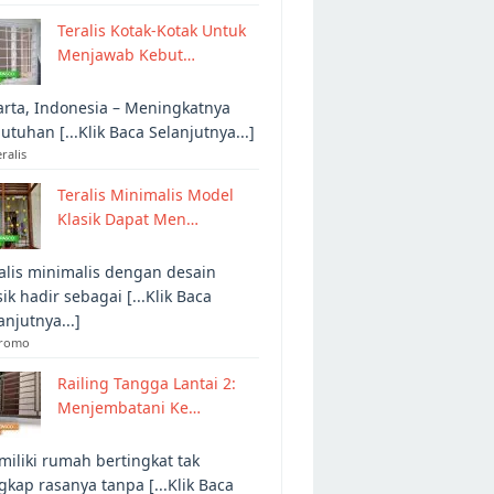
Teralis Kotak-Kotak Untuk
Menjawab Kebut…
arta, Indonesia – Meningkatnya
utuhan [...Klik Baca Selanjutnya...]
eralis
Teralis Minimalis Model
Klasik Dapat Men…
alis minimalis dengan desain
sik hadir sebagai [...Klik Baca
anjutnya...]
Promo
Railing Tangga Lantai 2:
Menjembatani Ke…
iliki rumah bertingkat tak
gkap rasanya tanpa [...Klik Baca