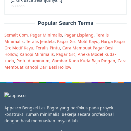
[...Klik Baca Selanjutnya...]
In Kanopi
Popular Search Terms
Semalt Com
,
Pagar Minimalis
,
Pagar Lisplang
,
Teralis
Minimalis
,
Teralis Jendela
,
Pagar Grc Motif Kayu
,
Harga Pagar
Grc Motif Kayu
,
Teralis Pintu
,
Cara Membuat Pagar Besi
Hollow
,
Kanopi Minimalis
,
Pagar Grc
,
Aneka Model Kuda-
kuda
,
Pintu Aluminium
,
Gambar Kuda Kuda Baja Ringan
,
Cara
Membuat Kanopi Dari Besi Hollow
Appasco Bengkel Las Bogor yang berfokus pada proyek
konstruksi rumah minimalis. Bekerja secara profesional
dengan hasil memuaskan insya Allah