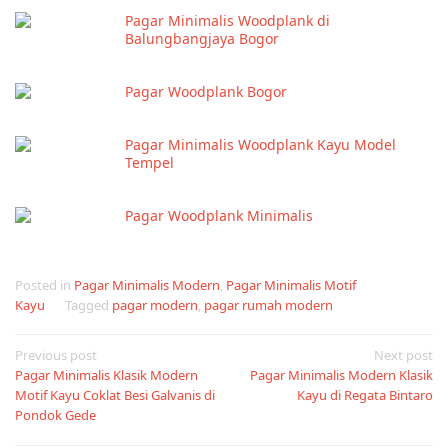
Pagar Minimalis Woodplank di
Balungbangjaya Bogor
Pagar Woodplank Bogor
Pagar Minimalis Woodplank Kayu Model
Tempel
Pagar Woodplank Minimalis
Posted in
Pagar Minimalis Modern
,
Pagar Minimalis Motif
Kayu
Tagged
pagar modern
,
pagar rumah modern
Post
Previous post
Next post
Pagar Minimalis Klasik Modern
Pagar Minimalis Modern Klasik
navigation
Motif Kayu Coklat Besi Galvanis di
Kayu di Regata Bintaro
Pondok Gede