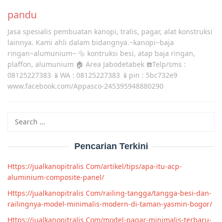
pandu
Jasa spesialis pembuatan kanopi, tralis, pagar, alat konstruksi
lainnya. Kami ahli dalam bidangnya.~kanopi~baja
ringan~alumunium~ 🔩 kontruksi besi, atap baja ringan,
plaffon, alumunium 🏠 Area Jabodetabek ☎️Telp/sms :
08125227383 📱WA : 08125227383 📱pin : 5bc732e9
www.facebook.com/Appasco-245395948880290
Search
for:
Pencarian Terkini
Https://jualkanopitralis Com/artikel/tips/apa-itu-acp-
aluminium-composite-panel/
Https://jualkanopitralis Com/railing-tangga/tangga-besi-dan-
railingnya-model-minimalis-modern-di-taman-yasmin-bogor/
Https://jualkanopitralis Com/model-pagar-minimalis-terbaru-