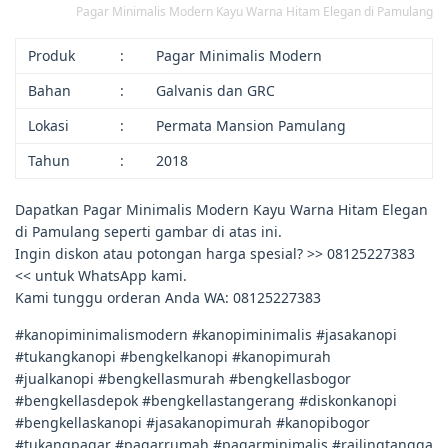
Pagar Minimalis Modern Kayu Warna Hitam Elegan di Pamulang
Produk
:
Pagar Minimalis Modern
Bahan
:
Galvanis dan GRC
Lokasi
:
Permata Mansion Pamulang
Tahun
:
2018
Dapatkan Pagar Minimalis Modern Kayu Warna Hitam Elegan
di Pamulang seperti gambar di atas ini.
Ingin diskon atau potongan harga spesial? >> 08125227383
<< untuk WhatsApp kami.
Kami tunggu orderan Anda WA: 08125227383
#kanopiminimalismodern #kanopiminimalis #jasakanopi
#tukangkanopi #bengkelkanopi #kanopimurah
#jualkanopi #bengkellasmurah #bengkellasbogor
#bengkellasdepok #bengkellastangerang #diskonkanopi
#bengkellaskanopi #jasakanopimurah #kanopibogor
#tukangpagar #pagarrumah #pagarminimalis #railingtangga