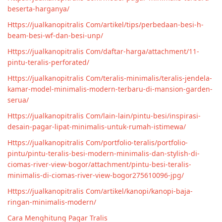
beserta-harganya/
Https://jualkanopitralis Com/artikel/tips/perbedaan-besi-h-
beam-besi-wf-dan-besi-unp/
Https://jualkanopitralis Com/daftar-harga/attachment/11-
pintu-teralis-perforated/
Https://jualkanopitralis Com/teralis-minimalis/teralis-jendela-
kamar-model-minimalis-modern-terbaru-di-mansion-garden-
serua/
Https://jualkanopitralis Com/lain-lain/pintu-besi/inspirasi-
desain-pagar-lipat-minimalis-untuk-rumah-istimewa/
Https://jualkanopitralis Com/portfolio-teralis/portfolio-
pintu/pintu-teralis-besi-modern-minimalis-dan-stylish-di-
ciomas-river-view-bogor/attachment/pintu-besi-teralis-
minimalis-di-ciomas-river-view-bogor275610096-jpg/
Https://jualkanopitralis Com/artikel/kanopi/kanopi-baja-
ringan-minimalis-modern/
Cara Menghitung Pagar Tralis