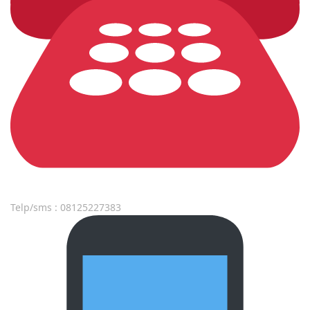
Telp/sms : 08125227383