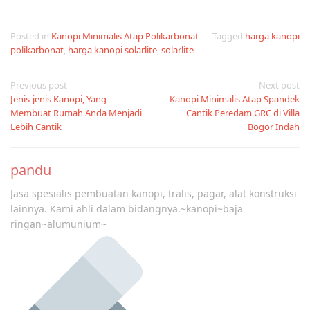
Posted in
Kanopi Minimalis Atap Polikarbonat
Tagged
harga kanopi
polikarbonat
,
harga kanopi solarlite
,
solarlite
Post
Previous post
Next post
Jenis-jenis Kanopi, Yang
Kanopi Minimalis Atap Spandek
navigation
Membuat Rumah Anda Menjadi
Cantik Peredam GRC di Villa
Lebih Cantik
Bogor Indah
pandu
Jasa spesialis pembuatan kanopi, tralis, pagar, alat konstruksi
lainnya. Kami ahli dalam bidangnya.~kanopi~baja
ringan~alumunium~