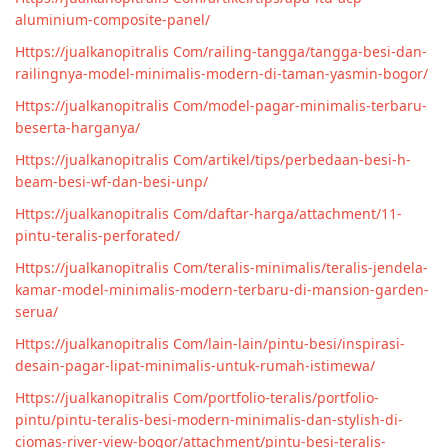
aluminium-composite-panel/
Https://jualkanopitralis Com/railing-tangga/tangga-besi-dan-
railingnya-model-minimalis-modern-di-taman-yasmin-bogor/
Https://jualkanopitralis Com/model-pagar-minimalis-terbaru-
beserta-harganya/
Https://jualkanopitralis Com/artikel/tips/perbedaan-besi-h-
beam-besi-wf-dan-besi-unp/
Https://jualkanopitralis Com/daftar-harga/attachment/11-
pintu-teralis-perforated/
Https://jualkanopitralis Com/teralis-minimalis/teralis-jendela-
kamar-model-minimalis-modern-terbaru-di-mansion-garden-
serua/
Https://jualkanopitralis Com/lain-lain/pintu-besi/inspirasi-
desain-pagar-lipat-minimalis-untuk-rumah-istimewa/
Https://jualkanopitralis Com/portfolio-teralis/portfolio-
pintu/pintu-teralis-besi-modern-minimalis-dan-stylish-di-
ciomas-river-view-bogor/attachment/pintu-besi-teralis-