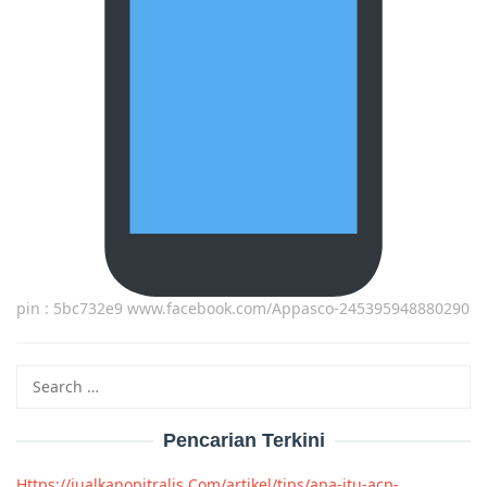
pin : 5bc732e9 www.facebook.com/Appasco-245395948880290
Search
for:
Pencarian Terkini
Https://jualkanopitralis Com/artikel/tips/apa-itu-acp-