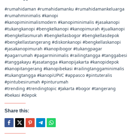
#rumahidaman #rumahidamanku #rumahidamankeluarga
#rumahminimalis #kanopi
#kanopiminimalismodern #kanopiminimalis #jasakanopi
#tukangkanopi #bengkelkanopi #kanopimurah #jualkanopi
#bengkellasmurah #bengkellasbogor #bengkellasdepok
#bengkellastangerang #diskonkanopi #bengkellaskanopi
#jasakanopimurah #kanopibogor #tukangpagar
#pagarrumah #pagarminimalis #railingtangga #tanggabesi
#tanggakayu #jasatangga #kanopijakarta #kanopidepok
#kanopitangerang #kanopibekasi #railingtanggaminimalis
#tukangtangga #kanopiUPVC #appasco #pintuteralis
#pintubesirumah #pinturumah
#trending #trendingtopic #Jakarta #bogor #tangerang
#bekasi #depok
Share this: