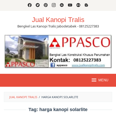
Skip
to
content
Jual Kanopi Tralis
Bengkel Las Kanopi Tralis Jabodetabek - 08125227383
MENU
JUAL KANOPI TRALIS
/
HARGA KANOPI SOLARLITE
Tag:
harga kanopi solarlite