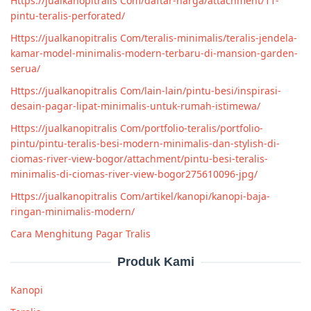
Https://jualkanopitralis Com/daftar-harga/attachment/11-
pintu-teralis-perforated/
Https://jualkanopitralis Com/teralis-minimalis/teralis-jendela-
kamar-model-minimalis-modern-terbaru-di-mansion-garden-
serua/
Https://jualkanopitralis Com/lain-lain/pintu-besi/inspirasi-
desain-pagar-lipat-minimalis-untuk-rumah-istimewa/
Https://jualkanopitralis Com/portfolio-teralis/portfolio-
pintu/pintu-teralis-besi-modern-minimalis-dan-stylish-di-
ciomas-river-view-bogor/attachment/pintu-besi-teralis-
minimalis-di-ciomas-river-view-bogor275610096-jpg/
Https://jualkanopitralis Com/artikel/kanopi/kanopi-baja-
ringan-minimalis-modern/
Cara Menghitung Pagar Tralis
Produk Kami
Kanopi