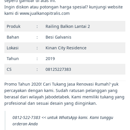
seperti gambar di atas ini.
Ingin diskon atau potongan harga spesial? kunjungi website
kami di www.jualkanopitralis.com
Produk
:
Railing Balkon Lantai 2
Bahan
:
Besi Galvanis
Lokasi
:
Kinan City Residence
Tahun
:
2019
CS
:
08125227383
Promo Tahun 2020! Cari Tukang Jasa Renovasi Rumah? yuk
percayakan dengan kami. Sudah ratusan pelanggan yang
berasal dari wilayah Jabodetabek. Kami memiliki tukang yang
profesional dan sesuai desain yang diinginkan.
0812-522-7383 << untuk WhatsApp kami. Kami tunggu
orderan Anda