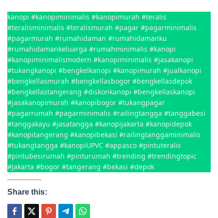
kanopi #kanopiminimalis #kanopimurah #teralis
#teralisminimalis #teralismurah #pagar #pagarminimalis
#pagarmurah #rumahidaman #rumahidamanku
#rumahidamankeluarga #rumahminimalis #kanopi
#kanopiminimalismodern #kanopiminimalis #jasakanopi
#tukangkanopi #bengkelkanopi #kanopimurah #jualkanopi
#bengkellasmurah #bengkellasbogor #bengkellasdepok
#bengkellastangerang #diskonkanopi #bengkellaskanopi
#jasakanopimurah #kanopibogor #tukangpagar
#pagarrumah #pagarminimalis #railingtangga #tanggabesi
#tanggakayu #jasatangga #kanopijakarta #kanopidepok
#kanopitangerang #kanopibekasi #railingtanggaminimalis
#tukangtangga #kanopiUPVC #appasco #pintuteralis
#pintubesirumah #pinturumah #trending #trendingtopic
#Jakarta #bogor #tangerang #bekasi #depok
Share this: