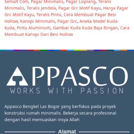
Semalt Com
,
Pagar Minimalis
,
Pagar Lisplang
,
Teralis
Minimalis
,
Teralis Jendela
,
Pagar Grc Motif Kayu
,
Harga Pagar
Grc Motif Kayu
,
Teralis Pintu
,
Cara Membuat Pagar Besi
Hollow
,
Kanopi Minimalis
,
Pagar Grc
,
Aneka Model Kuda-
kuda
,
Pintu Aluminium
,
Gambar Kuda Kuda Baja Ringan
,
Cara
Membuat Kanopi Dari Besi Hollow
Appasco Bengkel Las Bogor yang berfokus pada proyek
konstruksi rumah minimalis. Bekerja secara profesional
dengan hasil memuaskan insya Allah
Alamat