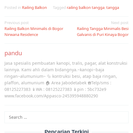
Posted in
Railing Balkon
Tagged
railing balkon tangga
,
tangga
Post
Previous post
Next post
Railing Balkon Minimalis di Bogor
Railing Tangga Minimalis Besi
navigation
Nirwana Residence
Galvanis di Puri Kinaya Bogor
pandu
Jasa spesialis pembuatan kanopi, tralis, pagar, alat konstruksi
lainnya. Kami ahli dalam bidangnya.~kanopi~baja
ringan~alumunium~ 🔩 kontruksi besi, atap baja ringan,
plaffon, alumunium 🏠 Area Jabodetabek ☎️Telp/sms :
08125227383 📱WA : 08125227383 📱pin : 5bc732e9
www.facebook.com/Appasco-245395948880290
Search
for:
Pencarian Terkini