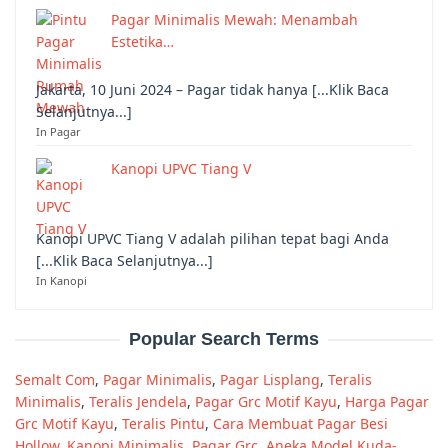
Pagar Minimalis Mewah: Menambah
Estetika…
Jakarta, 10 Juni 2024 – Pagar tidak hanya [...Klik Baca
Selanjutnya...]
In Pagar
Kanopi UPVC Tiang V
Kanopi UPVC Tiang V adalah pilihan tepat bagi Anda
[...Klik Baca Selanjutnya...]
In Kanopi
Popular Search Terms
Semalt Com
,
Pagar Minimalis
,
Pagar Lisplang
,
Teralis
Minimalis
,
Teralis Jendela
,
Pagar Grc Motif Kayu
,
Harga Pagar
Grc Motif Kayu
,
Teralis Pintu
,
Cara Membuat Pagar Besi
Hollow
,
Kanopi Minimalis
,
Pagar Grc
,
Aneka Model Kuda-