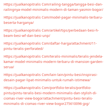
Https://jualkanopitralis Com/railing-tangga/tangga-besi-dan-
railingnya-model-minimalis-modern-di-taman-yasmin-bogor/
Https://jualkanopitralis Com/model-pagar-minimalis-terbaru-
beserta-harganya/
Https://jualkanopitralis Com/artikel/tips/perbedaan-besi-h-
beam-besi-wf-dan-besi-unp/
Https://jualkanopitralis Com/daftar-harga/attachment/11-
pintu-teralis-perforated/
Https://jualkanopitralis Com/teralis-minimalis/teralis-jendela-
kamar-model-minimalis-modern-terbaru-di-mansion-garden-
serua/
Https://jualkanopitralis Com/lain-lain/pintu-besi/inspirasi-
desain-pagar-lipat-minimalis-untuk-rumah-istimewa/
Https://jualkanopitralis Com/portfolio-teralis/portfolio-
pintu/pintu-teralis-besi-modern-minimalis-dan-stylish-di-
ciomas-river-view-bogor/attachment/pintu-besi-teralis-
minimalis-di-ciomas-river-view-bogor275610096-jpg/