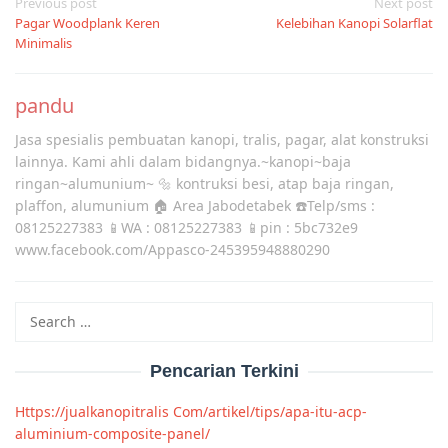
Post
Previous post
Next post
Pagar Woodplank Keren
Kelebihan Kanopi Solarflat
navigation
Minimalis
pandu
Jasa spesialis pembuatan kanopi, tralis, pagar, alat konstruksi
lainnya. Kami ahli dalam bidangnya.~kanopi~baja
ringan~alumunium~ 🔩 kontruksi besi, atap baja ringan,
plaffon, alumunium 🏠 Area Jabodetabek ☎️Telp/sms :
08125227383 📱WA : 08125227383 📱pin : 5bc732e9
www.facebook.com/Appasco-245395948880290
Search
for:
Pencarian Terkini
Https://jualkanopitralis Com/artikel/tips/apa-itu-acp-
aluminium-composite-panel/