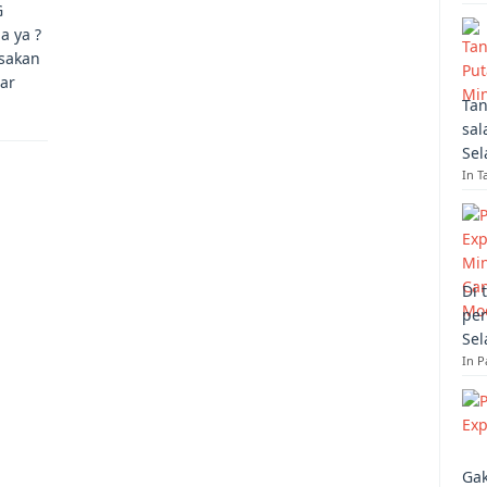
G
a ya ?
usakan
gar
Tan
sal
Sel
In T
Di 
per
Sel
In 
Gak