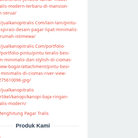
alis-modern-terbaru-di-mansion-
n-serua/
//jualkanopitralis Com/lain-lain/pintu-
nspirasi-desain-pagar-lipat-minimalis-
-rumah-istimewa/
//jualkanopitralis Com/portfolio-
s/portfolio-pintu/pintu-teralis-besi-
-minimalis-dan-stylish-di-ciomas-
view-bogor/attachment/pintu-besi-
s-minimalis-di-ciomas-river-view-
275610096-jpg/
//jualkanopitralis
tikel/kanopi/kanopi-baja-ringan-
alis-modern/
enghitung Pagar Tralis
Produk Kami