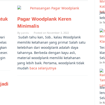
Jak
keb
ntuk
Pagar Woodplank Keren
In T
Minimalis
By
pandu
Posted on
November 3, 2022
Dari
Sudah tahu kan, Sob.. kalau Woodplank
jelas
memiliki ketahanan yang prima! Salah satu
ngkan
kelebihan dari woodplank adalah daya
Ter
eser.
tahannya. Berbeda dengan kayu asli,
kla
ngin
material woodplank memiliki ketahanan
Sel
yang lebih baik. Pertama, woodplank tidak
In 
mudah
baca selanjutnya
jadi
Mem
len
Sel
In R