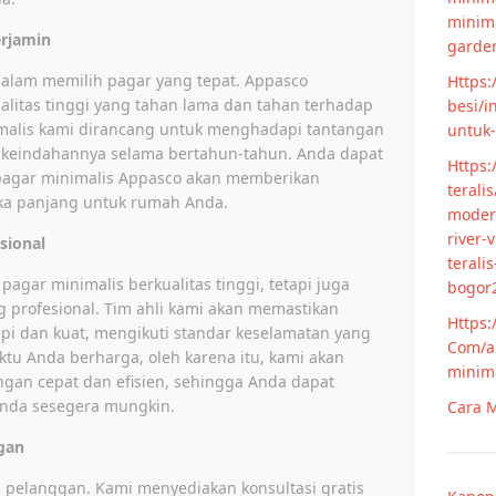
minim
erjamin
garde
dalam memilih pagar yang tepat. Appasco
Https:
itas tinggi yang tahan lama dan tahan terhadap
besi/i
imalis kami dirancang untuk menghadapi tantangan
untuk
keindahannya selama bertahun-tahun. Anda dapat
Https:
 pagar minimalis Appasco akan memberikan
terali
ka panjang untuk rumah Anda.
modern
river-
sional
terali
agar minimalis berkualitas tinggi, tetapi juga
bogor
 profesional. Tim ahli kami akan memastikan
Https:
i dan kuat, mengikuti standar keselamatan yang
Com/ar
u Anda berharga, oleh karena itu, kami akan
minim
ngan cepat dan efisien, sehingga Anda dapat
Anda sesegera mungkin.
Cara M
gan
elanggan. Kami menyediakan konsultasi gratis