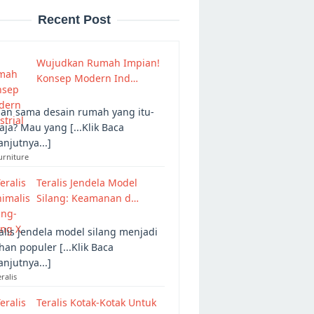
Recent Post
Wujudkan Rumah Impian!
Konsep Modern Ind…
an sama desain rumah yang itu-
 aja? Mau yang [...Klik Baca
anjutnya...]
urniture
Teralis Jendela Model
Silang: Keamanan d…
alis jendela model silang menjadi
ihan populer [...Klik Baca
anjutnya...]
eralis
Teralis Kotak-Kotak Untuk