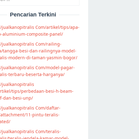
Pencarian Terkini
//jualkanopitralis Com/artikel/tips/apa-
p-aluminium-composite-panel/
//jualkanopitralis Com/railing-
/tangga-besi-dan-railingnya-model-
alis-modern-di-taman-yasmin-bogor/
//jualkanopitralis Com/model-pagar-
lis-terbaru-beserta-harganya/
//jualkanopitralis
tikel/tips/perbedaan-besi-h-beam-
f-dan-besi-unp/
//jualkanopitralis Com/daftar-
attachment/11-pintu-teralis-
ated/
//jualkanopitralis Com/teralis-
lis/teralis-jendela-kamar-model-