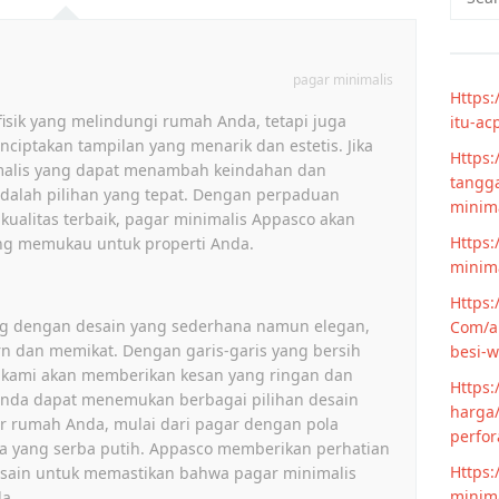
for:
pagar minimalis
Https:
isik yang melindungi rumah Anda, tetapi juga
itu-ac
ciptakan tampilan yang menarik dan estetis. Jika
Https:
malis yang dapat menambah keindahan dan
tangga
alah pilihan yang tepat. Dengan perpaduan
minim
kualitas terbaik, pagar minimalis Appasco akan
Https:
g memukau untuk properti Anda.
minima
Https:
ng dengan desain yang sederhana namun elegan,
Com/ar
n dan memikat. Dengan garis-garis yang bersih
besi-w
r kami akan memberikan kesan yang ringan dan
Https:
, Anda dapat menemukan berbagai pilihan desain
harga/
ur rumah Anda, mulai dari pagar dengan pola
perfor
a yang serba putih. Appasco memberikan perhatian
Https:
desain untuk memastikan bahwa pagar minimalis
minima
a.