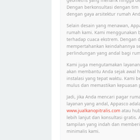
geometris yang menarik hingga d
Dengan berkonsultasi dengan tim 
dengan gaya arsitektur rumah An
Selain desain yang menawan, App
rumah kami. Kami menggunakan b
terhadap cuaca ekstrem. Dengan d
mempertahankan keindahannya se
perlindungan yang andal bagi ru
Kami juga mengutamakan layanan p
akan membantu Anda sejak awal hin
instalasi yang tepat waktu. Kam
mulus dan memastikan kepuasan p
Jadi, jika Anda mencari pagar ru
layanan yang andal, Appasco adala
www.jualkanopitralis.com
atau hub
lebih lanjut dan konsultasi grat
tampilan yang indah dan memberi
minimalis kami.