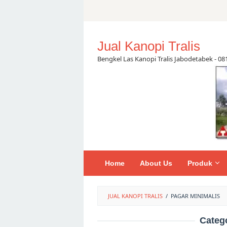
Skip
to
content
Jual Kanopi Tralis
Bengkel Las Kanopi Tralis Jabodetabek - 0
Home
About Us
Produk
JUAL KANOPI TRALIS
/
PAGAR MINIMALIS
Categ