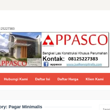
8125227383
Hubungi Kami
Daftar Isi
Daftar Harga
Klien Kami
ory:
Pagar Minimalis
Searc