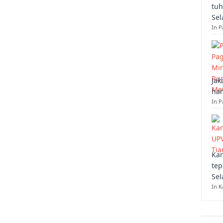
tuh
Sel
In 
Jak
han
In P
Kan
tep
Sel
In K