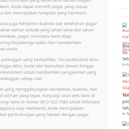
esain minimalis yang sederhana namun elegan.
kami, Anda dapat memilih pagar yang sesuai
da dan menciptakan tampilan yang harmonis.
asco juga menjamin kualitas dan ketahanan pagar
ahan-bahan terbaik yang tahan lama dan tahan
emikian, pagar minimalis kami tetap
iring berjalannya waktu dan memberikan
Bos
mah Anda.
itu
Sel
elanggan yang berkualitas. Tim profesional kami
In F
gga akhir, mulai dari konsultasi desain hingga
i berkomitmen untuk memberikan pengalaman yang
elanggan setiap saat.
mah yang menggabungkan keindahan, kualitas, dan
Ter
h pilihan yang tepat. Kunjungi situs web kami di
pil
ungi kami di nomor 0812-522-7383 untuk informasi
Sel
is. Appasco siap membantu Anda menciptakan
In T
kan perlindungan yang handal dengan pagar