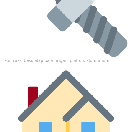
kontruksi besi, atap baja ringan, plaffon, alumunium