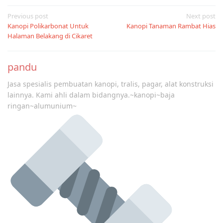
Post
Previous post
Next post
Kanopi Polikarbonat Untuk
Kanopi Tanaman Rambat Hias
navigation
Halaman Belakang di Cikaret
pandu
Jasa spesialis pembuatan kanopi, tralis, pagar, alat konstruksi
lainnya. Kami ahli dalam bidangnya.~kanopi~baja
ringan~alumunium~