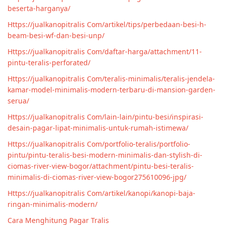
beserta-harganya/
Https://jualkanopitralis Com/artikel/tips/perbedaan-besi-h-
beam-besi-wf-dan-besi-unp/
Https://jualkanopitralis Com/daftar-harga/attachment/11-
pintu-teralis-perforated/
Https://jualkanopitralis Com/teralis-minimalis/teralis-jendela-
kamar-model-minimalis-modern-terbaru-di-mansion-garden-
serua/
Https://jualkanopitralis Com/lain-lain/pintu-besi/inspirasi-
desain-pagar-lipat-minimalis-untuk-rumah-istimewa/
Https://jualkanopitralis Com/portfolio-teralis/portfolio-
pintu/pintu-teralis-besi-modern-minimalis-dan-stylish-di-
ciomas-river-view-bogor/attachment/pintu-besi-teralis-
minimalis-di-ciomas-river-view-bogor275610096-jpg/
Https://jualkanopitralis Com/artikel/kanopi/kanopi-baja-
ringan-minimalis-modern/
Cara Menghitung Pagar Tralis