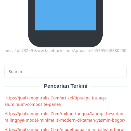
pin : 5bc732e9 www.facebook.com/Appasco-245395948880290
Search
for:
Pencarian Terkini
Https://jualkanopitralis Com/artikel/tips/apa-itu-acp-
aluminium-composite-panel/
Https://jualkanopitralis Com/railing-tangga/tangga-besi-dan-
railingnya-model-minimalis-modern-di-taman-yasmin-bogor/
Https://jualkanopitralis Com/model-pagar-minimalis-terbaru-