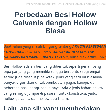
Perbedaan Konstruksi Besi Hollow Galvanis dan yang Tidak
Perbedaan Besi Hollow
Galvanis dengan Hollow
Biasa
Buat kalian yang masih bingung tentang
APA SIH PERBEDAAN
KONSTRUKSI BESI YANG MENGGUNAKAN BESI HOLLOW
GALVANIS DAN YANG BUKAN GALVANIS
, yuk simak artikel ini??
Besi Hollow adalah besi yang dibentuk seperti penampang
pipa panjang yang memiliki rongga berbentuk segi empat,
sering juga disebut pipa kotak. Jenis yang satu ini biasanya
banyak digunakan untuk pembuatan pagar, kanopi, dan
beberapa hasil bangunan lainnya. Ada 2 jenis bahan hollow
yang sering dijumpai di pasaran untuk konstruksi, yaitu:
hollow galvanis, dan hollow besi hitam.
Lalu, apa sih yang membedakan