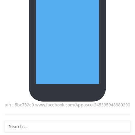
pin : 5bc732e9 www.facebook.com/Appasco-245395948880290
Search
for: