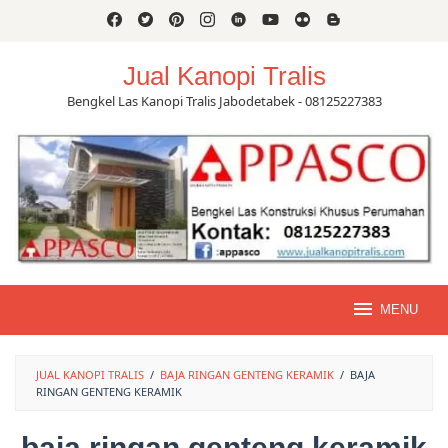
Skip
to
content
Jual Kanopi Tralis
Bengkel Las Kanopi Tralis Jabodetabek - 08125227383
MENU
JUAL KANOPI TRALIS
/
BAJA RINGAN GENTENG KERAMIK
/
BAJA
RINGAN GENTENG KERAMIK
baja ringan genteng keramik