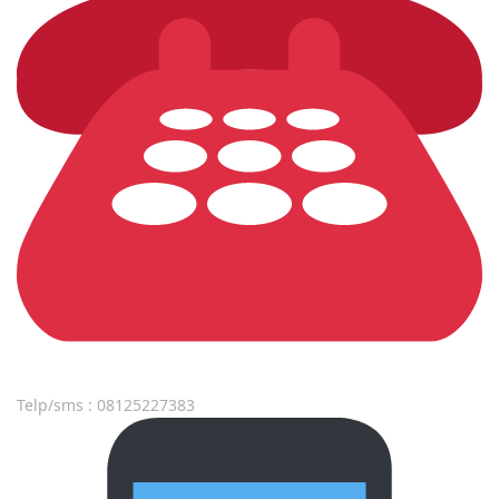
Telp/sms : 08125227383