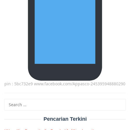
pin : 5bc732e9 www.facebook.com/Appasco-245395948880290
Search
for:
Pencarian Terkini