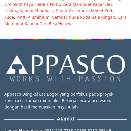
Grc Motif Kayu
,
Teralis Pintu
,
Cara Membuat Pagar Besi
Hollow
,
Kanopi Minimalis
,
Pagar Grc
,
Aneka Model Kuda-
kuda
,
Pintu Aluminium
,
Gambar Kuda Kuda Baja Ringan
,
Cara
Membuat Kanopi Dari Besi Hollow
Appasco Bengkel Las Bogor yang berfokus pada proyek
konstruksi rumah minimalis. Bekerja secara profesional
dengan hasil memuaskan insya Allah
Alamat
Nomor Handphone: 0812-522-7383 / 0858-8282-6854 Fast