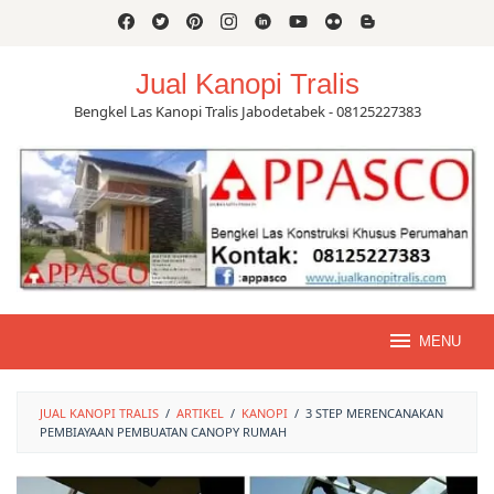
Skip
to
content
Jual Kanopi Tralis
Bengkel Las Kanopi Tralis Jabodetabek - 08125227383
MENU
JUAL KANOPI TRALIS
/
ARTIKEL
/
KANOPI
/
3 STEP MERENCANAKAN
PEMBIAYAAN PEMBUATAN CANOPY RUMAH