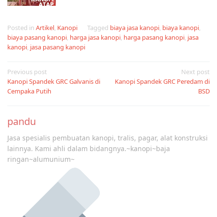
Posted in
Artikel
,
Kanopi
Tagged
biaya jasa kanopi
,
biaya kanopi
,
biaya pasang kanopi
,
harga jasa kanopi
,
harga pasang kanopi
,
jasa
kanopi
,
jasa pasang kanopi
Post
Previous post
Next post
Kanopi Spandek GRC Galvanis di
Kanopi Spandek GRC Peredam di
navigation
Cempaka Putih
BSD
pandu
Jasa spesialis pembuatan kanopi, tralis, pagar, alat konstruksi
lainnya. Kami ahli dalam bidangnya.~kanopi~baja
ringan~alumunium~