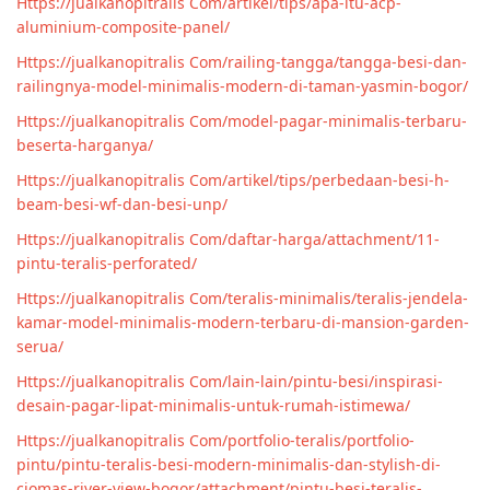
Https://jualkanopitralis Com/artikel/tips/apa-itu-acp-
aluminium-composite-panel/
Https://jualkanopitralis Com/railing-tangga/tangga-besi-dan-
railingnya-model-minimalis-modern-di-taman-yasmin-bogor/
Https://jualkanopitralis Com/model-pagar-minimalis-terbaru-
beserta-harganya/
Https://jualkanopitralis Com/artikel/tips/perbedaan-besi-h-
beam-besi-wf-dan-besi-unp/
Https://jualkanopitralis Com/daftar-harga/attachment/11-
pintu-teralis-perforated/
Https://jualkanopitralis Com/teralis-minimalis/teralis-jendela-
kamar-model-minimalis-modern-terbaru-di-mansion-garden-
serua/
Https://jualkanopitralis Com/lain-lain/pintu-besi/inspirasi-
desain-pagar-lipat-minimalis-untuk-rumah-istimewa/
Https://jualkanopitralis Com/portfolio-teralis/portfolio-
pintu/pintu-teralis-besi-modern-minimalis-dan-stylish-di-
ciomas-river-view-bogor/attachment/pintu-besi-teralis-