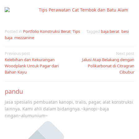
Tips Perawatan Cat Tembok dan Batu Alam
Posted in
Portfolio Konstruksi Berat
,
Tips
Tagged
baja berat
,
besi
baja
,
mezzanine
Post
Previous post
Next post
Kelebihan dan Kekurangan
Jalusi Atap Belakang dengan
navigation
Woodplank Untuk Pagar dari
Polikarbonat di Citragran
Bahan Kayu
Cibubur
pandu
Jasa spesialis pembuatan kanopi, tralis, pagar, alat konstruksi
lainnya. Kami ahli dalam bidangnya.~kanopi~baja
ringan~alumunium~