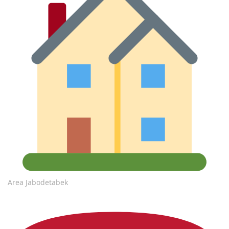
Area Jabodetabek