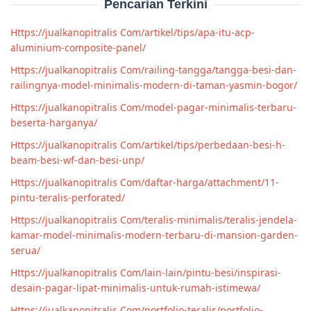
Pencarian Terkini
Https://jualkanopitralis Com/artikel/tips/apa-itu-acp-
aluminium-composite-panel/
Https://jualkanopitralis Com/railing-tangga/tangga-besi-dan-
railingnya-model-minimalis-modern-di-taman-yasmin-bogor/
Https://jualkanopitralis Com/model-pagar-minimalis-terbaru-
beserta-harganya/
Https://jualkanopitralis Com/artikel/tips/perbedaan-besi-h-
beam-besi-wf-dan-besi-unp/
Https://jualkanopitralis Com/daftar-harga/attachment/11-
pintu-teralis-perforated/
Https://jualkanopitralis Com/teralis-minimalis/teralis-jendela-
kamar-model-minimalis-modern-terbaru-di-mansion-garden-
serua/
Https://jualkanopitralis Com/lain-lain/pintu-besi/inspirasi-
desain-pagar-lipat-minimalis-untuk-rumah-istimewa/
Https://jualkanopitralis Com/portfolio-teralis/portfolio-