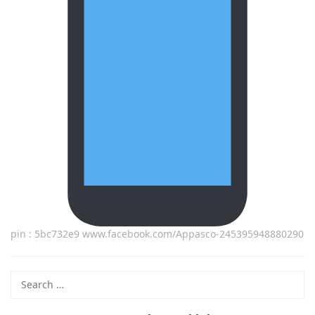
pin : 5bc732e9 www.facebook.com/Appasco-245395948880290
Search
for: