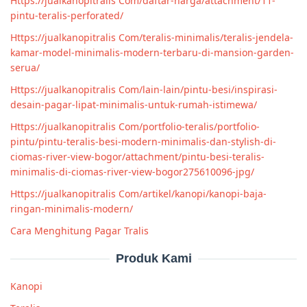
Https://jualkanopitralis Com/daftar-harga/attachment/11-
pintu-teralis-perforated/
Https://jualkanopitralis Com/teralis-minimalis/teralis-jendela-
kamar-model-minimalis-modern-terbaru-di-mansion-garden-
serua/
Https://jualkanopitralis Com/lain-lain/pintu-besi/inspirasi-
desain-pagar-lipat-minimalis-untuk-rumah-istimewa/
Https://jualkanopitralis Com/portfolio-teralis/portfolio-
pintu/pintu-teralis-besi-modern-minimalis-dan-stylish-di-
ciomas-river-view-bogor/attachment/pintu-besi-teralis-
minimalis-di-ciomas-river-view-bogor275610096-jpg/
Https://jualkanopitralis Com/artikel/kanopi/kanopi-baja-
ringan-minimalis-modern/
Cara Menghitung Pagar Tralis
Produk Kami
Kanopi